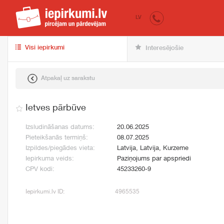
iepirkumi.lv
pir
LV
Visi iepirkumi
Interesējošie
Atpakaļ uz sarakstu
Ietves pārbūve
Izsludināšanas datums:
20.06.2025
Pieteikšanās termiņš:
08.07.2025
Izpildes/piegādes vieta:
Latvija, Latvija, Kurzeme
Iepirkuma veids:
Paziņojums par apspriedi
CPV kodi:
45233260-9
Iepirkumi.lv ID:
4965535