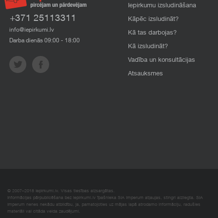
Iepirkumu izsludināšana
+371 25113311
Kāpēc izsludināt?
info@iepirkumi.lv
Kā tas darbojas?
Darba dienās 09:00 - 18:00
Kā izsludināt?
Vadība un konsultācijas
Atsauksmes
© 2007–2018 Iepirkumi.lv. Visas tiesības aizsargātas.
Informācijas pārpublicēšana bez iepirkumi.lv īpašnieka SIA Imperum atļaujas, stingri aizliegta. SIA
Imperum nenes nekādu atbildību, ja, pamatojoties uz mājas lapā atrodamo informāciju, radušies
materiāli vai citāda veida zaudējumi.