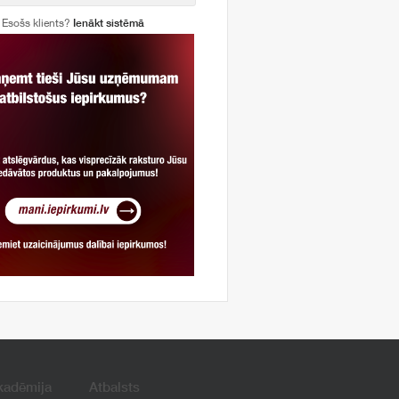
Esošs klients?
Ienākt sistēmā
kadēmija
Atbalsts