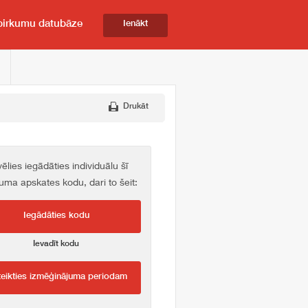
pirkumu datubāze
Ienākt
Drukāt
vēlies iegādāties individuālu šī
kuma apskates kodu, dari to šeit:
Iegādāties kodu
Ievadīt kodu
teikties izmēģinājuma periodam