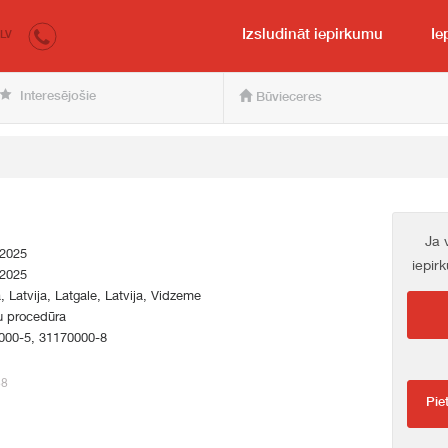
irkumi.lv
pircējam un pārdevējam
Izsludināt iepirkumu
Ie
LV
Interesējošie
Būvieceres
Ja 
.2025
iepir
.2025
a, Latvija, Latgale, Latvija, Vidzeme
u procedūra
000-5, 31170000-8
88
Pie