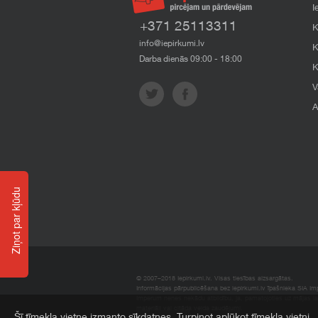
I
+371 25113311
K
info@iepirkumi.lv
K
Darba dienās 09:00 - 18:00
K
V
A
Ziņot par kļūdu
© 2007–2018 Iepirkumi.lv. Visas tiesības aizsargātas.
Informācijas pārpublicēšana bez iepirkumi.lv īpašnieka SIA Impe
Imperum nenes nekādu atbildību, ja, pamatojoties uz mājas l
materiāli vai citāda veida zaudējumi.