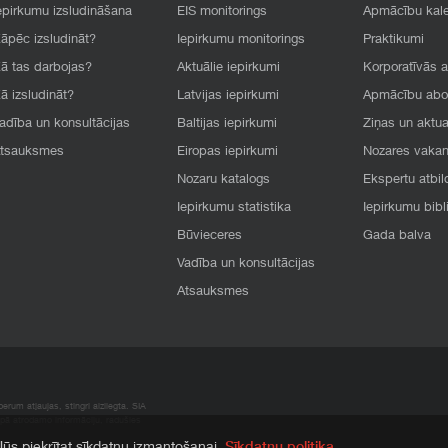
epirkumu izsludināšana
EIS monitorings
Apmācību kal
āpēc izsludināt?
Iepirkumu monitorings
Praktikumi
ā tas darbojas?
Aktuālie iepirkumi
Korporatīvās 
ā izsludināt?
Latvijas iepirkumi
Apmācību ab
adība un konsultācijas
Baltijas iepirkumi
Ziņas un aktua
tsauksmes
Eiropas iepirkumi
Nozares vaka
Nozaru katalogs
Ekspertu atbil
Iepirkumu statistika
Iepirkumu bibl
Būvieceres
Gada balva
Vadība un konsultācijas
Atsauksmes
rum atļaujas, stingri aizliegta. SIA
apā atrodamo informāciju, radušies