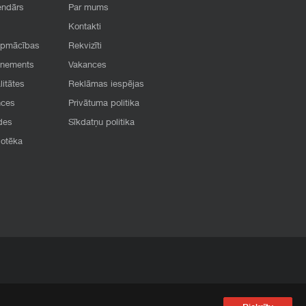
endārs
Par mums
Kontakti
apmācības
Rekvizīti
onements
Vakances
litātes
Reklāmas iespējas
nces
Privātuma politika
des
Sīkdatņu politika
iotēka