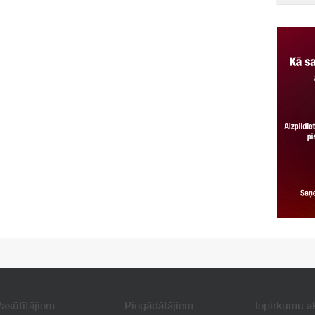
asūtītājiem
Piegādātājiem
Iepirkumu a