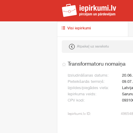
iep
Visi iepirkumi
Atpakaļ uz sarakstu
Transformatoru nomaiņa
Izsludināšanas datums:
20.06
Pieteikšanās termiņš:
09.07
Izpildes/piegādes vieta:
Latvij
Iepirkuma veids:
Sarun
CPV kodi:
09310
Iepirkumi.lv ID:
49654