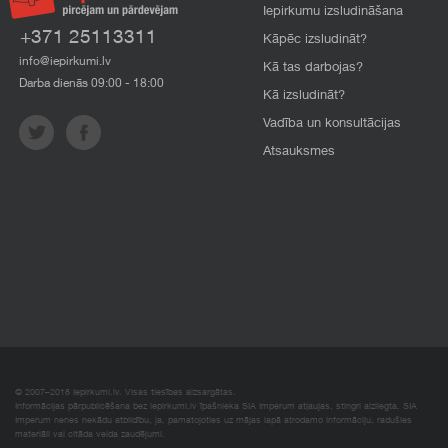
Iepirkumu izsludināšana
+371 25113311
Kāpēc izsludināt?
info@iepirkumi.lv
Kā tas darbojas?
Darba dienās 09:00 - 18:00
Kā izsludināt?
Vadība un konsultācijas
Atsauksmes
© 2007–2018 Iepirkumi.lv. Visas tiesības aizsargātas.
Informācijas pārpublicēšana bez iepirkumi.lv īpašnieka SIA Imperum atļaujas, stingri aizliegta. SIA
Imperum nenes nekādu atbildību, ja, pamatojoties uz mājas lapā atrodamo informāciju, radušies
materiāli vai citāda veida zaudējumi.