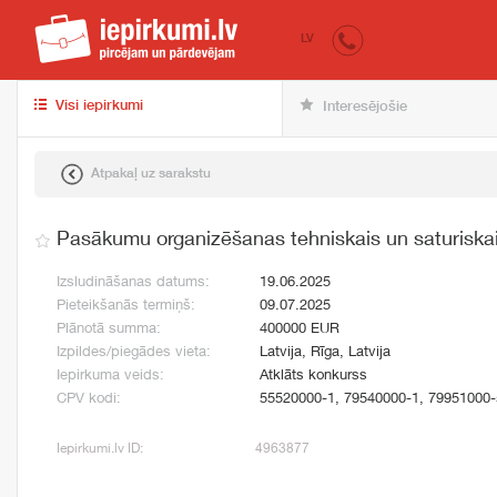
iepirkumi.lv
pir
LV
Visi iepirkumi
Interesējošie
Atpakaļ uz sarakstu
Pasākumu organizēšanas tehniskais un saturiska
Izsludināšanas datums:
19.06.2025
Pieteikšanās termiņš:
09.07.2025
Plānotā summa:
400000 EUR
Izpildes/piegādes vieta:
Latvija, Rīga, Latvija
Iepirkuma veids:
Atklāts konkurss
CPV kodi:
55520000-1, 79540000-1, 79951000-
Iepirkumi.lv ID:
4963877