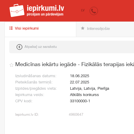
iepirkumi.lv
pir
LV
Visi iepirkumi
Interesējošie
Atpakaļ uz sarakstu
Medicīnas iekārtu iegāde - Fizikālās terapijas ie
Izsludināšanas datums:
18.06.2025
Pieteikšanās termiņš:
22.07.2025
Izpildes/piegādes vieta:
Latvija, Latvija, Pierīga
Iepirkuma veids:
Atklāts konkurss
CPV kodi:
33100000-1
Iepirkumi.lv ID:
4960647