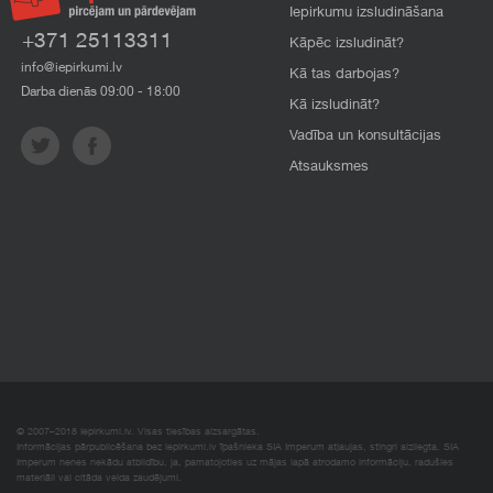
Iepirkumu izsludināšana
+371 25113311
Kāpēc izsludināt?
info@iepirkumi.lv
Kā tas darbojas?
Darba dienās 09:00 - 18:00
Kā izsludināt?
Vadība un konsultācijas
Atsauksmes
© 2007–2018 Iepirkumi.lv. Visas tiesības aizsargātas.
Informācijas pārpublicēšana bez iepirkumi.lv īpašnieka SIA Imperum atļaujas, stingri aizliegta. SIA
Imperum nenes nekādu atbildību, ja, pamatojoties uz mājas lapā atrodamo informāciju, radušies
materiāli vai citāda veida zaudējumi.