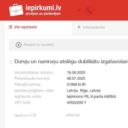
iepirkumi.lv
pir
LV
Visi iepirkumi
Interesējošie
Atpakaļ uz sarakstu
Durvju un namruņu atslēgu dublikātu izgatavoša
Izsludināšanas datums:
16.06.2025
Pieteikšanās termiņš:
08.07.2025
Plānotā summa:
41999 EUR
Izpildes/piegādes vieta:
Latvija, Rīga, Latvija
Iepirkuma veids:
Iepirkums PIL 9.panta kārtībā
CPV kodi:
44522200-7
Iepirkumi.lv ID:
4958183