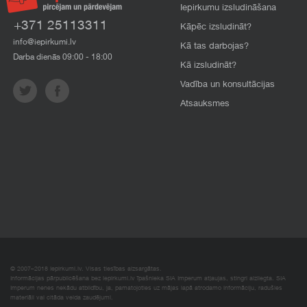
Iepirkumu izsludināšana
+371 25113311
Kāpēc izsludināt?
info@iepirkumi.lv
Kā tas darbojas?
Darba dienās 09:00 - 18:00
Kā izsludināt?
Vadība un konsultācijas
Atsauksmes
© 2007–2018 Iepirkumi.lv. Visas tiesības aizsargātas.
Informācijas pārpublicēšana bez iepirkumi.lv īpašnieka SIA Imperum atļaujas, stingri aizliegta. SIA
Imperum nenes nekādu atbildību, ja, pamatojoties uz mājas lapā atrodamo informāciju, radušies
materiāli vai citāda veida zaudējumi.