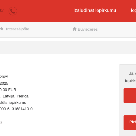
irkumi.lv
pircējam un pārdevējam
Izsludināt iepirkumu
Ie
LV
Interesējošie
Būvieceres
Ja 
.2025
iepir
.2025
0.00 EUR
, Latvija, Pierīga
lēts iepirkums
000-6, 31681410-0
Pie
68