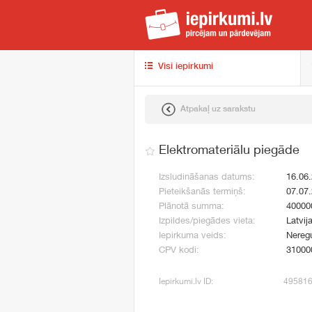
iep
Visi iepirkumi
Atpakaļ uz sarakstu
Elektromateriālu piegāde
Izsludināšanas datums:
16.06
Pieteikšanās termiņš:
07.07
Plānotā summa:
40000
Izpildes/piegādes vieta:
Latvija
Iepirkuma veids:
Neregu
CPV kodi:
31000
Iepirkumi.lv ID:
49581