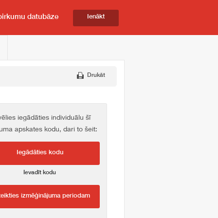
pirkumu datubāze
Ienākt
Drukāt
vēlies iegādāties individuālu šī
kuma apskates kodu, dari to šeit:
Iegādāties kodu
Ievadīt kodu
teikties izmēģinājuma periodam