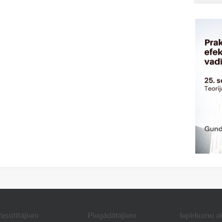
asūtītājiem
Piegādātājiem
Iepirkumu a