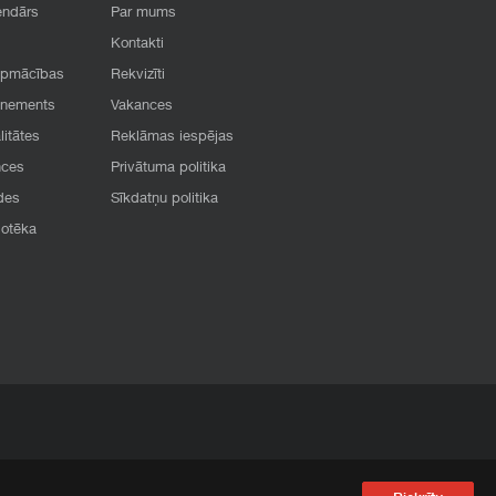
endārs
Par mums
Kontakti
apmācības
Rekvizīti
onements
Vakances
litātes
Reklāmas iespējas
nces
Privātuma politika
des
Sīkdatņu politika
iotēka