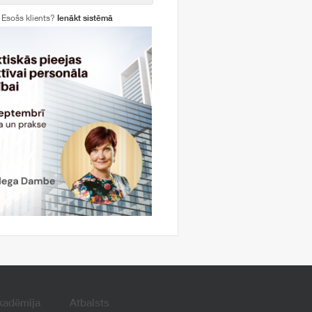
Esošs klients?
Ienākt sistēmā
kadēmija
Atbalsts