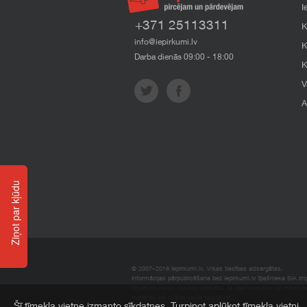
I
+371 25113311
K
info@iepirkumi.lv
K
Darba dienās 09:00 - 18:00
K
V
A
Ziņot par kļūdu
© 2007–2018 Iepirkumi.lv. Visas tiesības aizsargātas.
Informācijas pārpublicēšana bez iepirkumi.lv īpašnieka SIA Impe
Imperum nenes nekādu atbildību, ja, pamatojoties uz mājas l
materiāli vai citāda veida zaudējumi.