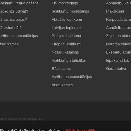
epirkumu izsludināšana
EIS monitorings
Apmācību kal
āpēc izsludināt?
Iepirkumu monitorings
Praktikumi
ā tas darbojas?
Aktuālie iepirkumi
Korporatīvās 
ā izsludināt?
Latvijas iepirkumi
Apmācību ab
adība un konsultācijas
Baltijas iepirkumi
Ziņas un aktua
tsauksmes
Eiropas iepirkumi
Nozares vaka
Nozaru katalogs
Ekspertu atbil
Iepirkumu statistika
Iepirkumu bibl
Būvieceres
Gada balva
Vadība un konsultācijas
Atsauksmes
rum atļaujas, stingri aizliegta. SIA
apā atrodamo informāciju, radušies