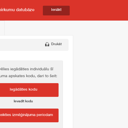
pirkumu datubāze
Ienākt
Drukāt
vēlies iegādāties individuālu šī
kuma apskates kodu, dari to šeit:
Iegādāties kodu
Ievadīt kodu
teikties izmēģinājuma periodam