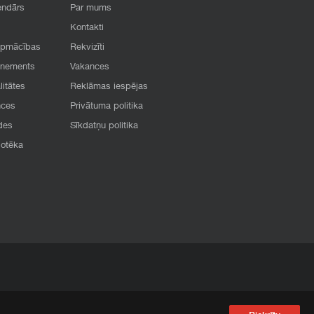
endārs
Par mums
Kontakti
apmācības
Rekvizīti
onements
Vakances
litātes
Reklāmas iespējas
nces
Privātuma politika
des
Sīkdatņu politika
iotēka