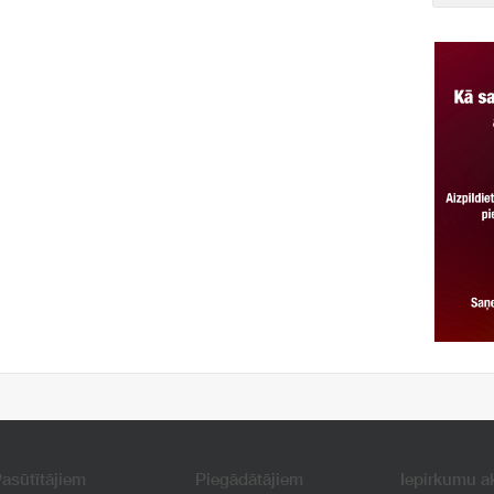
asūtītājiem
Piegādātājiem
Iepirkumu a