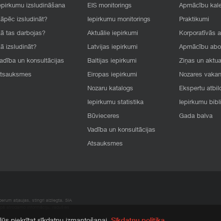
epirkumu izsludināšana
EIS monitorings
Apmācību kal
āpēc izsludināt?
Iepirkumu monitorings
Praktikumi
ā tas darbojas?
Aktuālie iepirkumi
Korporatīvās 
ā izsludināt?
Latvijas iepirkumi
Apmācību ab
adība un konsultācijas
Baltijas iepirkumi
Ziņas un aktua
tsauksmes
Eiropas iepirkumi
Nozares vaka
Nozaru katalogs
Ekspertu atbil
Iepirkumu statistika
Iepirkumu bibl
Būvieceres
Gada balva
Vadība un konsultācijas
Atsauksmes
rum atļaujas, stingri aizliegta. SIA
apā atrodamo informāciju, radušies