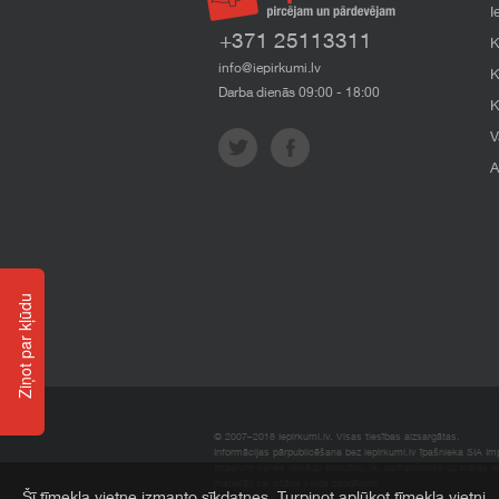
I
+371 25113311
K
info@iepirkumi.lv
K
Darba dienās 09:00 - 18:00
K
V
A
Ziņot par kļūdu
© 2007–2018 Iepirkumi.lv. Visas tiesības aizsargātas.
Informācijas pārpublicēšana bez iepirkumi.lv īpašnieka SIA Impe
Imperum nenes nekādu atbildību, ja, pamatojoties uz mājas l
materiāli vai citāda veida zaudējumi.