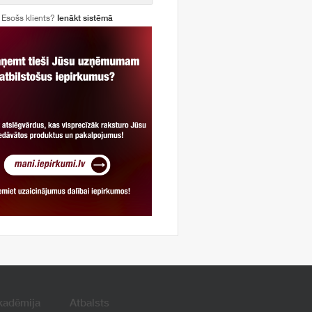
Esošs klients?
Ienākt sistēmā
kadēmija
Atbalsts