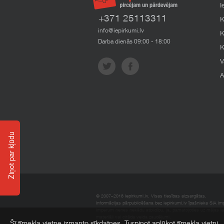
I
+371 25113311
K
info@iepirkumi.lv
K
Darba dienās 09:00 - 18:00
K
V
A
Ziņot par kļūdu
© 2007–2018 Iepirkumi.lv. Visas tiesības aizsargātas.
Informācijas pārpublicēšana bez iepirkumi.lv īpašnieka SIA Impe
Imperum nenes nekādu atbildību, ja, pamatojoties uz mājas l
materiāli vai citāda veida zaudējumi.