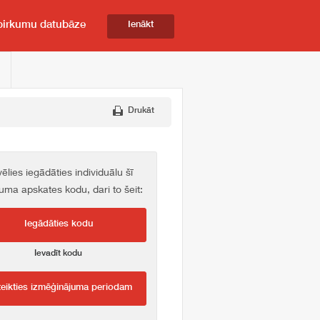
pirkumu datubāze
Ienākt
Drukāt
vēlies iegādāties individuālu šī
kuma apskates kodu, dari to šeit:
Iegādāties kodu
Ievadīt kodu
teikties izmēģinājuma periodam