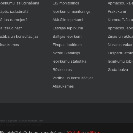
epirkumu izsludināšana
EIS monitorings
Apmācību kal
āpēc izsludināt?
Iepirkumu monitorings
Praktikumi
ā tas darbojas?
Aktuālie iepirkumi
Korporatīvās 
ā izsludināt?
Latvijas iepirkumi
Apmācību ab
adība un konsultācijas
Baltijas iepirkumi
Ziņas un aktua
tsauksmes
Eiropas iepirkumi
Nozares vaka
Nozaru katalogs
Ekspertu atbil
Iepirkumu statistika
Iepirkumu bibl
Būvieceres
Gada balva
Vadība un konsultācijas
Atsauksmes
rum atļaujas, stingri aizliegta. SIA
apā atrodamo informāciju, radušies