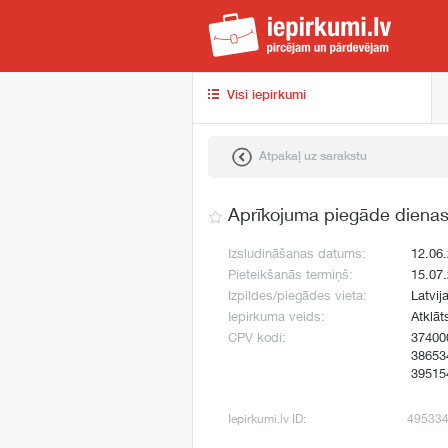
iep
Visi iepirkumi
Atpakaļ uz sarakstu
Aprīkojuma piegāde dienas
Izsludināšanas datums:
12.06
Pieteikšanās termiņš:
15.07
Izpildes/piegādes vieta:
Latvij
Iepirkuma veids:
Atklāt
CPV kodi:
37400
38653
39515
Iepirkumi.lv ID:
49533