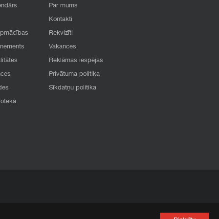
endārs
Par mums
Kontakti
apmācības
Rekvizīti
onements
Vakances
litātes
Reklāmas iespējas
nces
Privātuma politika
des
Sīkdatņu politika
iotēka