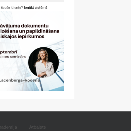
Esošs klients?
Ienākt sistēmā
kadēmija
Atbalsts