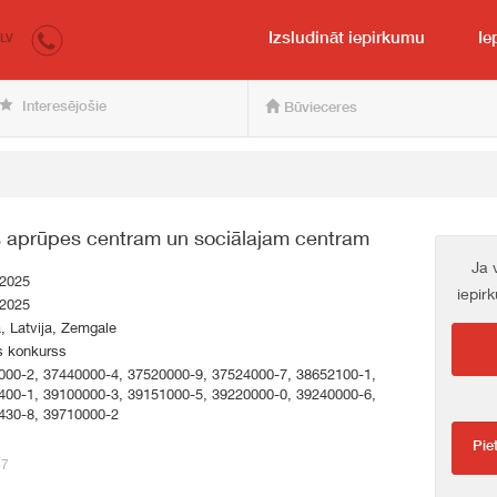
irkumi.lv
pircējam un pārdevējam
Izsludināt iepirkumu
Ie
LV
Interesējošie
Būvieceres
 aprūpes centram un sociālajam centram
Ja 
.2025
iepir
.2025
a, Latvija, Zemgale
s konkurss
000-2, 37440000-4, 37520000-9, 37524000-7, 38652100-1,
400-1, 39100000-3, 39151000-5, 39220000-0, 39240000-6,
430-8, 39710000-2
Pie
47