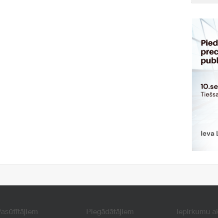
asūtītājiem
Piegādātājiem
Iepirkumu a