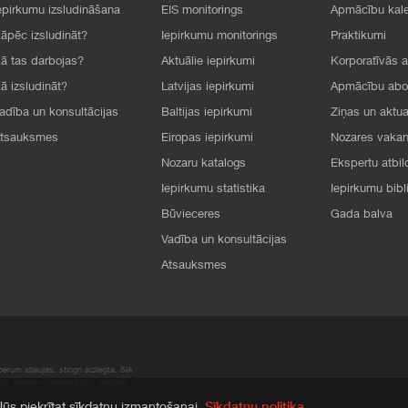
epirkumu izsludināšana
EIS monitorings
Apmācību kal
āpēc izsludināt?
Iepirkumu monitorings
Praktikumi
ā tas darbojas?
Aktuālie iepirkumi
Korporatīvās 
ā izsludināt?
Latvijas iepirkumi
Apmācību ab
adība un konsultācijas
Baltijas iepirkumi
Ziņas un aktua
tsauksmes
Eiropas iepirkumi
Nozares vaka
Nozaru katalogs
Ekspertu atbil
Iepirkumu statistika
Iepirkumu bibl
Būvieceres
Gada balva
Vadība un konsultācijas
Atsauksmes
rum atļaujas, stingri aizliegta. SIA
apā atrodamo informāciju, radušies