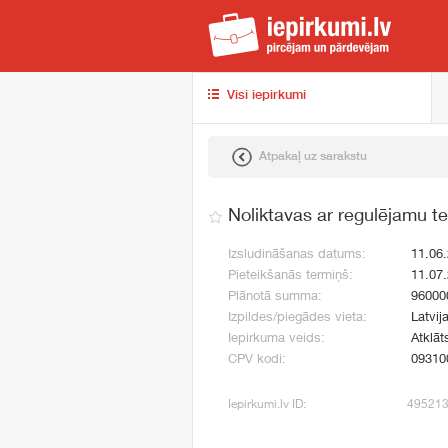
iep
Visi iepirkumi
Atpakaļ uz sarakstu
Noliktavas ar regulējamu 
Izsludināšanas datums:
11.06
Pieteikšanās termiņš:
11.07
Plānotā summa:
96000
Izpildes/piegādes vieta:
Latvij
Iepirkuma veids:
Atklāt
CPV kodi:
09310
Iepirkumi.lv ID:
49521