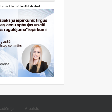
Esošs klients?
Ienākt sistēmā
kadēmija
Atbalsts