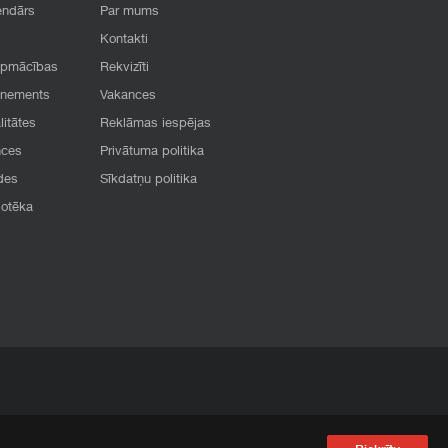
endārs
Par mums
Kontakti
apmācības
Rekvizīti
onements
Vakances
litātes
Reklāmas iespējas
nces
Privātuma politika
des
Sīkdatņu politika
iotēka