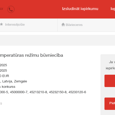
irkumi.lv
pircējam un pārdevējam
Izsludināt iepirkumu
Ie
LV
Interesējošie
Būvieceres
temperatūras režīmu būvniecība
Ja 
.2025
iepir
.2025
0 EUR
a, Latvija, Zemgale
s konkurss
000-5, 45000000-7, 45213210-8, 45232150-8, 45233120-6
Pie
39