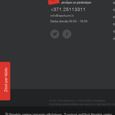
I
+371 25113311
K
info@iepirkumi.lv
K
Darba dienās 09:00 - 18:00
K
V
A
Ziņot par kļūdu
© 2007–2018 Iepirkumi.lv. Visas tiesības aizsargātas.
Informācijas pārpublicēšana bez iepirkumi.lv īpašnieka SIA Impe
Imperum nenes nekādu atbildību, ja, pamatojoties uz mājas l
materiāli vai citāda veida zaudējumi.