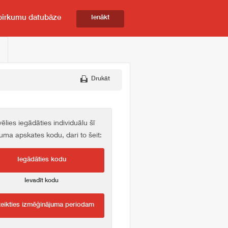
pirkumu datubāze
Ienākt
Drukāt
vēlies iegādāties individuālu šī
kuma apskates kodu, dari to šeit:
Iegādāties kodu
Ievadīt kodu
teikties izmēģinājuma periodam