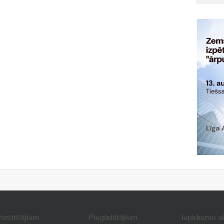
asūtītājiem
Piegādātājiem
Iepirkumu a