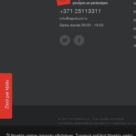
I
+371 25113311
K
info@iepirkumi.lv
K
Darba dienās 09:00 - 18:00
K
V
A
Ziņot par kļūdu
© 2007–2018 Iepirkumi.lv. Visas tiesības aizsargātas.
Informācijas pārpublicēšana bez iepirkumi.lv īpašnieka SIA Impe
Imperum nenes nekādu atbildību, ja, pamatojoties uz mājas l
materiāli vai citāda veida zaudējumi.