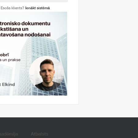
Esošs klients?
Ienākt sistēmā
kadēmija
Atbalsts