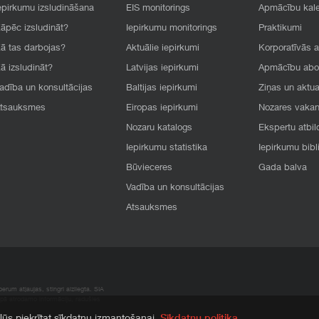
epirkumu izsludināšana
EIS monitorings
Apmācību kal
āpēc izsludināt?
Iepirkumu monitorings
Praktikumi
ā tas darbojas?
Aktuālie iepirkumi
Korporatīvās 
ā izsludināt?
Latvijas iepirkumi
Apmācību ab
adība un konsultācijas
Baltijas iepirkumi
Ziņas un aktua
tsauksmes
Eiropas iepirkumi
Nozares vaka
Nozaru katalogs
Ekspertu atbil
Iepirkumu statistika
Iepirkumu bibl
Būvieceres
Gada balva
Vadība un konsultācijas
Atsauksmes
rum atļaujas, stingri aizliegta. SIA
apā atrodamo informāciju, radušies