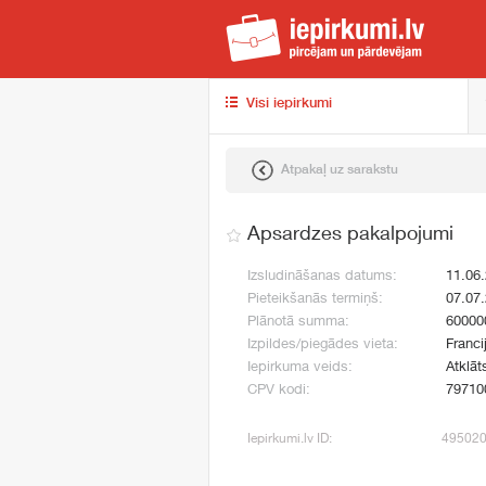
iep
Visi iepirkumi
Atpakaļ uz sarakstu
Apsardzes pakalpojumi
Izsludināšanas datums:
11.06
Pieteikšanās termiņš:
07.07
Plānotā summa:
60000
Izpildes/piegādes vieta:
Franci
Iepirkuma veids:
Atklāt
CPV kodi:
79710
Iepirkumi.lv ID:
49502