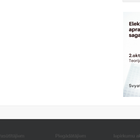
asūtītājiem
Piegādātājiem
Iepirkumu a