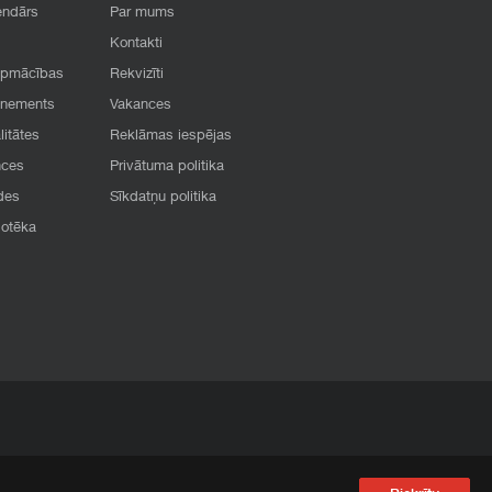
endārs
Par mums
Kontakti
apmācības
Rekvizīti
onements
Vakances
litātes
Reklāmas iespējas
nces
Privātuma politika
des
Sīkdatņu politika
iotēka