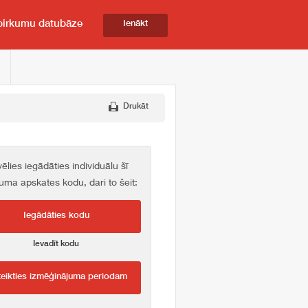
pirkumu datubāze
Ienākt
Drukāt
vēlies iegādāties individuālu šī
kuma apskates kodu, dari to šeit:
Iegādāties kodu
Ievadīt kodu
teikties izmēģinājuma periodam