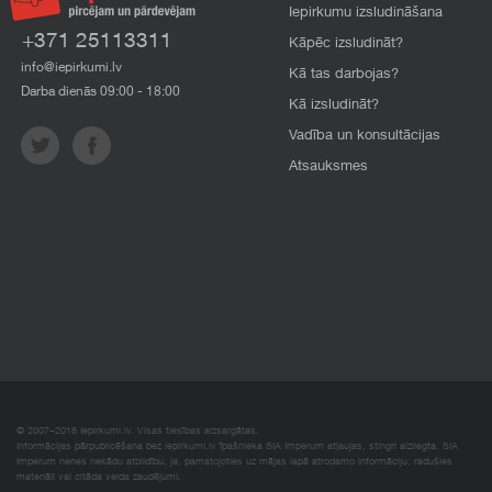
Iepirkumu izsludināšana
+371 25113311
Kāpēc izsludināt?
info@iepirkumi.lv
Kā tas darbojas?
Darba dienās 09:00 - 18:00
Kā izsludināt?
Vadība un konsultācijas
Atsauksmes
© 2007–2018 Iepirkumi.lv. Visas tiesības aizsargātas.
Informācijas pārpublicēšana bez iepirkumi.lv īpašnieka SIA Imperum atļaujas, stingri aizliegta. SIA
Imperum nenes nekādu atbildību, ja, pamatojoties uz mājas lapā atrodamo informāciju, radušies
materiāli vai citāda veida zaudējumi.