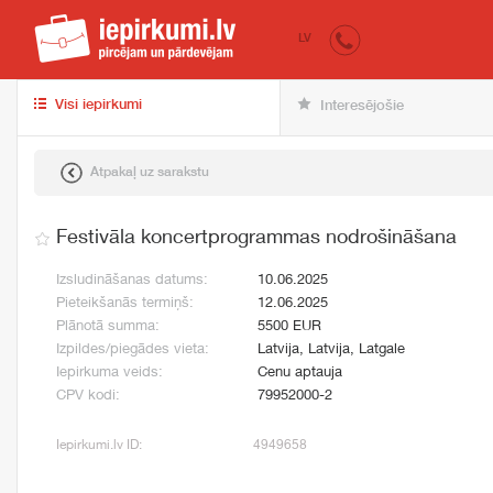
iepirkumi.lv
pir
LV
Visi iepirkumi
Interesējošie
Atpakaļ uz sarakstu
Festivāla koncertprogrammas nodrošināšana
Izsludināšanas datums:
10.06.2025
Pieteikšanās termiņš:
12.06.2025
Plānotā summa:
5500 EUR
Izpildes/piegādes vieta:
Latvija, Latvija, Latgale
Iepirkuma veids:
Cenu aptauja
CPV kodi:
79952000-2
Iepirkumi.lv ID:
4949658