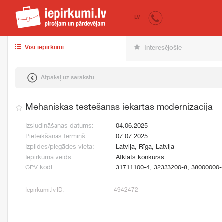
iepirkumi.lv
pir
LV
Visi iepirkumi
Interesējošie
Atpakaļ uz sarakstu
Mehāniskās testēšanas iekārtas modernizācija
Izsludināšanas datums:
04.06.2025
Pieteikšanās termiņš:
07.07.2025
Izpildes/piegādes vieta:
Latvija, Rīga, Latvija
Iepirkuma veids:
Atklāts konkurss
CPV kodi:
31711100-4, 32333200-8, 38000000-
Iepirkumi.lv ID:
4942472