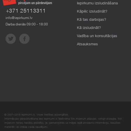
Iepirkumu izsludināšana
+371 25113311
Kāpēc izsludināt?
info@iepirkumi.lv
Kā tas darbojas?
Darba dienās 09:00 - 18:00
Kā izsludināt?
Vadība un konsultācijas
Atsauksmes
© 2007–2018 Iepirkumi.lv. Visas tiesības aizsargātas.
Informācijas pārpublicēšana bez iepirkumi.lv īpašnieka SIA Imperum atļaujas, stingri aizliegta. SIA
Imperum nenes nekādu atbildību, ja, pamatojoties uz mājas lapā atrodamo informāciju, radušies
materiāli vai citāda veida zaudējumi.