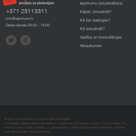
Iepirkumu izsludināšana
+371 25113311
Kāpēc izsludināt?
info@iepirkumi.lv
Kā tas darbojas?
Darba dienās 09:00 - 18:00
Kā izsludināt?
Vadība un konsultācijas
Atsauksmes
© 2007–2018 Iepirkumi.lv. Visas tiesības aizsargātas.
Informācijas pārpublicēšana bez iepirkumi.lv īpašnieka SIA Imperum atļaujas, stingri aizliegta. SIA
Imperum nenes nekādu atbildību, ja, pamatojoties uz mājas lapā atrodamo informāciju, radušies
materiāli vai citāda veida zaudējumi.