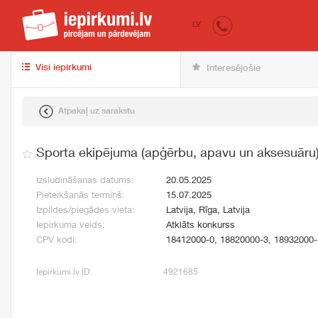
iepirkumi.lv
pir
LV
Visi iepirkumi
Interesējošie
Atpakaļ uz sarakstu
Sporta ekipējuma (apģērbu, apavu un aksesuāru
Izsludināšanas datums:
20.05.2025
Pieteikšanās termiņš:
15.07.2025
Izpildes/piegādes vieta:
Latvija, Rīga, Latvija
Iepirkuma veids:
Atklāts konkurss
CPV kodi:
18412000-0, 18820000-3, 18932000-
Iepirkumi.lv ID:
4921685