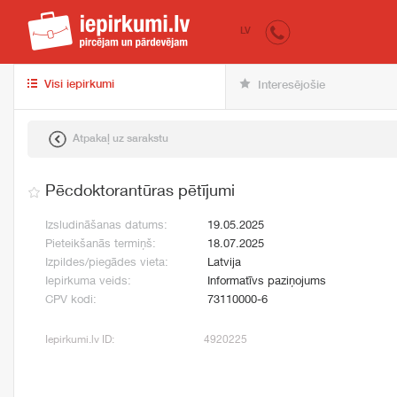
iepirkumi.lv
pir
LV
Visi iepirkumi
Interesējošie
Atpakaļ uz sarakstu
Pēcdoktorantūras pētījumi
Izsludināšanas datums:
19.05.2025
Pieteikšanās termiņš:
18.07.2025
Izpildes/piegādes vieta:
Latvija
Iepirkuma veids:
Informatīvs paziņojums
CPV kodi:
73110000-6
Iepirkumi.lv ID:
4920225