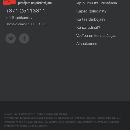
Iepirkumu izsludināšana
+371 25113311
Kāpēc izsludināt?
info@iepirkumi.lv
Kā tas darbojas?
Darba dienās 09:00 - 18:00
Kā izsludināt?
Vadība un konsultācijas
Atsauksmes
© 2007–2018 Iepirkumi.lv. Visas tiesības aizsargātas.
Informācijas pārpublicēšana bez iepirkumi.lv īpašnieka SIA Imperum atļaujas, stingri aizliegta. SIA
Imperum nenes nekādu atbildību, ja, pamatojoties uz mājas lapā atrodamo informāciju, radušies
materiāli vai citāda veida zaudējumi.