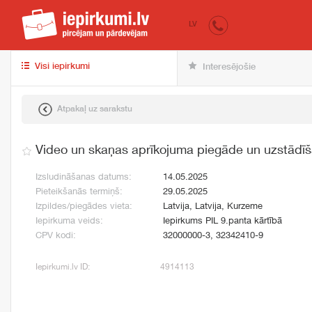
iepirkumi.lv
pir
LV
Visi iepirkumi
Interesējošie
Atpakaļ uz sarakstu
Video un skaņas aprīkojuma piegāde un uzstādī
Izsludināšanas datums:
14.05.2025
Pieteikšanās termiņš:
29.05.2025
Izpildes/piegādes vieta:
Latvija, Latvija, Kurzeme
Iepirkuma veids:
Iepirkums PIL 9.panta kārtībā
CPV kodi:
32000000-3, 32342410-9
Iepirkumi.lv ID:
4914113