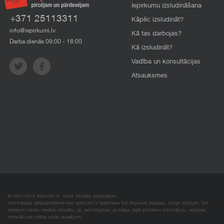
Iepirkumu izsludināšana
+371 25113311
Kāpēc izsludināt?
info@iepirkumi.lv
Kā tas darbojas?
Darba dienās 09:00 - 18:00
Kā izsludināt?
Vadība un konsultācijas
Atsauksmes
© 2007–2018 Iepirkumi.lv. Visas tiesības aizsargātas.
Informācijas pārpublicēšana bez iepirkumi.lv īpašnieka SIA Imperum atļaujas, stingri aizliegta. SIA
Imperum nenes nekādu atbildību, ja, pamatojoties uz mājas lapā atrodamo informāciju, radušies
materiāli vai citāda veida zaudējumi.