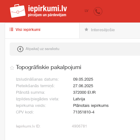
iepirkumi.lv
pir
LV
Visi iepirkumi
Interesējošie
Atpakaļ uz sarakstu
Topogrāfiskie pakalpojumi
Izsludināšanas datums:
09.05.2025
Pieteikšanās termiņš:
27.06.2025
Plānotā summa:
372000 EUR
Izpildes/piegādes vieta:
Latvija
Iepirkuma veids:
Plānotais iepirkums
CPV kodi:
71351810-4
Iepirkumi.lv ID:
4906781