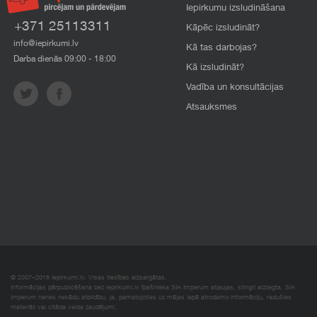
Iepirkumu izsludināšana
+371 25113311
Kāpēc izsludināt?
info@iepirkumi.lv
Kā tas darbojas?
Darba dienās 09:00 - 18:00
Kā izsludināt?
Vadība un konsultācijas
Atsauksmes
© 2007–2018 Iepirkumi.lv. Visas tiesības aizsargātas.
Informācijas pārpublicēšana bez iepirkumi.lv īpašnieka SIA Imperum atļaujas, stingri aizliegta. SIA
Imperum nenes nekādu atbildību, ja, pamatojoties uz mājas lapā atrodamo informāciju, radušies
materiāli vai citāda veida zaudējumi.