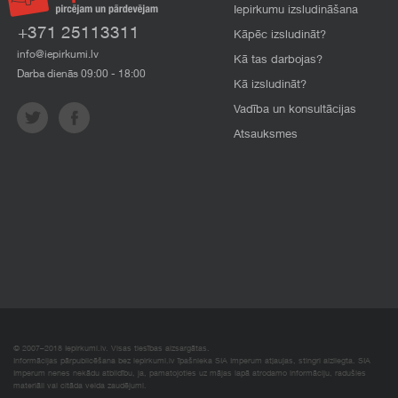
Iepirkumu izsludināšana
+371 25113311
Kāpēc izsludināt?
info@iepirkumi.lv
Kā tas darbojas?
Darba dienās 09:00 - 18:00
Kā izsludināt?
Vadība un konsultācijas
Atsauksmes
© 2007–2018 Iepirkumi.lv. Visas tiesības aizsargātas.
Informācijas pārpublicēšana bez iepirkumi.lv īpašnieka SIA Imperum atļaujas, stingri aizliegta. SIA
Imperum nenes nekādu atbildību, ja, pamatojoties uz mājas lapā atrodamo informāciju, radušies
materiāli vai citāda veida zaudējumi.