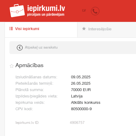
iepirkumi.lv
pir
LV
Visi iepirkumi
Interesējošie
Atpakaļ uz sarakstu
Apmācības
Izsludināšanas datums:
09.05.2025
Pieteikšanās termiņš:
26.05.2025
Plānotā summa:
70000 EUR
Izpildes/piegādes vieta:
Latvija
Iepirkuma veids:
Atklāts konkurss
CPV kodi:
80500000-9
Iepirkumi.lv ID:
4906757