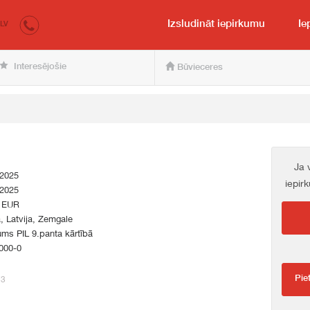
irkumi.lv
pircējam un pārdevējam
Izsludināt iepirkumu
Ie
LV
Interesējošie
Būvieceres
Ja 
.2025
iepir
.2025
 EUR
a, Latvija, Zemgale
ums PIL 9.panta kārtībā
000-0
Pie
73