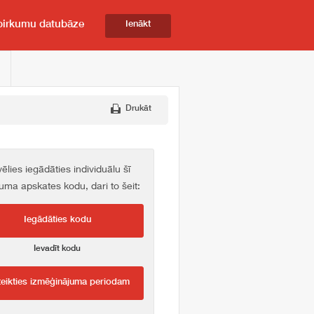
pirkumu datubāze
Ienākt
Drukāt
vēlies iegādāties individuālu šī
kuma apskates kodu, dari to šeit:
Iegādāties kodu
Ievadīt kodu
teikties izmēģinājuma periodam