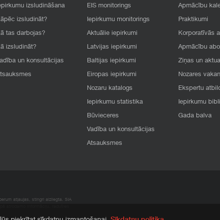
epirkumu izsludināšana
EIS monitorings
Apmācību kal
āpēc izsludināt?
Iepirkumu monitorings
Praktikumi
ā tas darbojas?
Aktuālie iepirkumi
Korporatīvās 
ā izsludināt?
Latvijas iepirkumi
Apmācību ab
adība un konsultācijas
Baltijas iepirkumi
Ziņas un aktua
tsauksmes
Eiropas iepirkumi
Nozares vaka
Nozaru katalogs
Ekspertu atbil
Iepirkumu statistika
Iepirkumu bibl
Būvieceres
Gada balva
Vadība un konsultācijas
Atsauksmes
rum atļaujas, stingri aizliegta. SIA
apā atrodamo informāciju, radušies