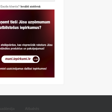
Esošs klients?
Ienākt sistēmā
kadēmija
Atbalsts