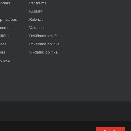
endārs
Par mums
Kontakti
apmācības
Rekvizīti
onements
Vakances
litātes
Reklāmas iespējas
nces
Privātuma politika
des
Sīkdatņu politika
iotēka