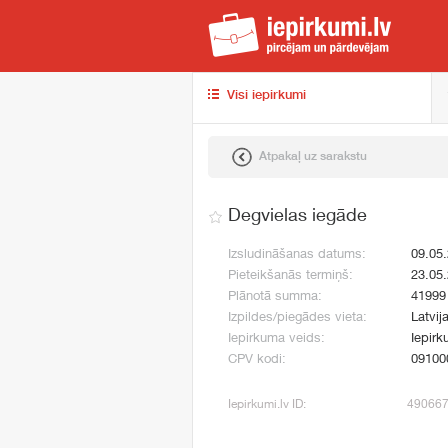
iep
Visi iepirkumi
Atpakaļ uz sarakstu
Degvielas iegāde
Izsludināšanas datums:
09.05
Pieteikšanās termiņš:
23.05
Plānotā summa:
41999
Izpildes/piegādes vieta:
Latvij
Iepirkuma veids:
Iepirk
CPV kodi:
09100
Iepirkumi.lv ID:
49066