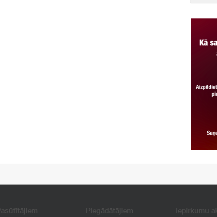
asūtītājiem
Piegādātājiem
Iepirkumu a