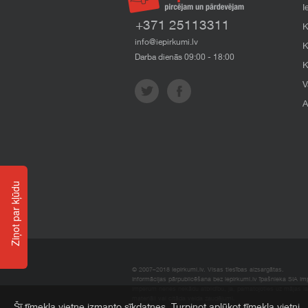
I
+371 25113311
K
info@iepirkumi.lv
K
Darba dienās 09:00 - 18:00
K
V
A
Ziņot par kļūdu
© 2007–2018 Iepirkumi.lv. Visas tiesības aizsargātas.
Informācijas pārpublicēšana bez iepirkumi.lv īpašnieka SIA Impe
Imperum nenes nekādu atbildību, ja, pamatojoties uz mājas l
materiāli vai citāda veida zaudējumi.