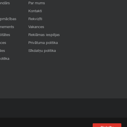
endārs
Par mums
Kontakti
apmācības
Rekvizīti
onements
Vakances
litātes
Reklāmas iespējas
nces
Privātuma politika
des
Sīkdatņu politika
iotēka