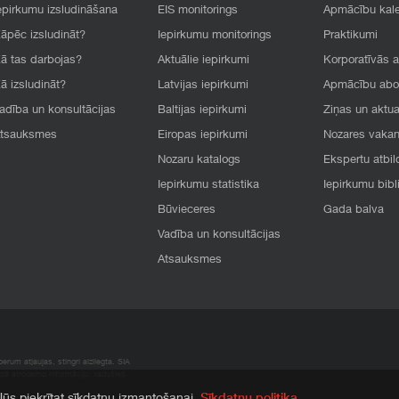
epirkumu izsludināšana
EIS monitorings
Apmācību kal
āpēc izsludināt?
Iepirkumu monitorings
Praktikumi
ā tas darbojas?
Aktuālie iepirkumi
Korporatīvās 
ā izsludināt?
Latvijas iepirkumi
Apmācību ab
adība un konsultācijas
Baltijas iepirkumi
Ziņas un aktua
tsauksmes
Eiropas iepirkumi
Nozares vaka
Nozaru katalogs
Ekspertu atbil
Iepirkumu statistika
Iepirkumu bibl
Būvieceres
Gada balva
Vadība un konsultācijas
Atsauksmes
rum atļaujas, stingri aizliegta. SIA
apā atrodamo informāciju, radušies