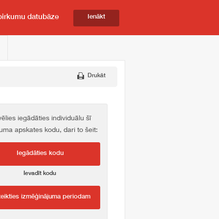
pirkumu datubāze
Ienākt
Drukāt
vēlies iegādāties individuālu šī
kuma apskates kodu, dari to šeit:
Iegādāties kodu
Ievadīt kodu
teikties izmēģinājuma periodam