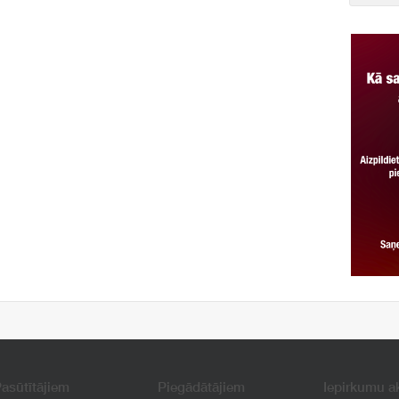
asūtītājiem
Piegādātājiem
Iepirkumu a