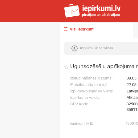
iep
Visi iepirkumi
Atpakaļ uz sarakstu
Ugunsdzēsēju aprīkojuma m
Izsludināšanas datums:
08.05
Pieteikšanās termiņš:
22.05
Izpildes/piegādes vieta:
Latvij
Iepirkuma veids:
Atklāt
CPV kodi:
32500
35811
Iepirkumi.lv ID:
49061