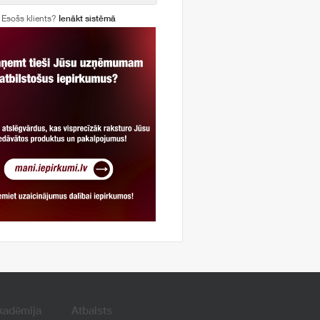
Esošs klients?
Ienākt sistēmā
kadēmija
Atbalsts