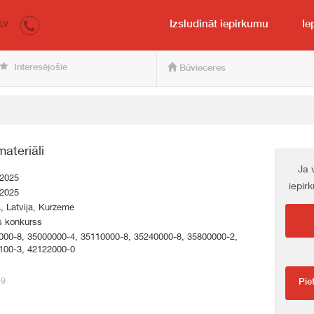
irkumi.lv
pircējam un pārdevējam
Izsludināt iepirkumu
Ie
LV
Interesējošie
Būvieceres
ateriāli
Ja 
.2025
iepir
.2025
a, Latvija, Kurzeme
s konkurss
000-8, 35000000-4, 35110000-8, 35240000-8, 35800000-2,
100-3, 42122000-0
09
Pie