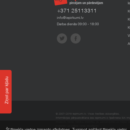
I
+371 25113311
K
info@iepirkumi.lv
K
Darba dienās 09:00 - 18:00
K
V
A
Ziņot par kļūdu
© 2007–2018 Iepirkumi.lv. Visas tiesības aizsargātas.
Informācijas pārpublicēšana bez iepirkumi.lv īpašnieka SIA Impe
Imperum nenes nekādu atbildību, ja, pamatojoties uz mājas l
materiāli vai citāda veida zaudējumi.