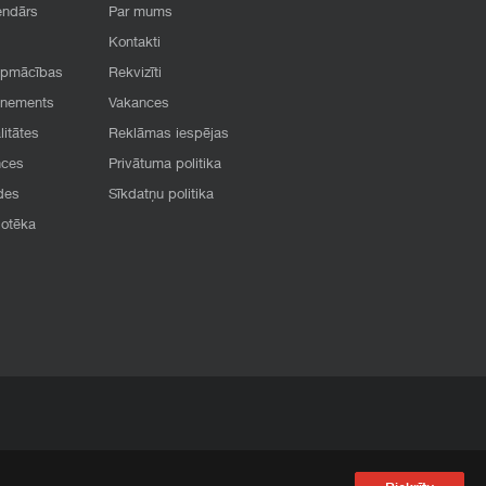
endārs
Par mums
Kontakti
apmācības
Rekvizīti
onements
Vakances
litātes
Reklāmas iespējas
nces
Privātuma politika
des
Sīkdatņu politika
iotēka