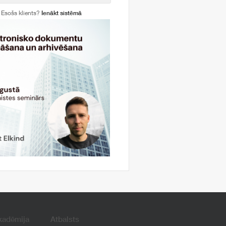
Esošs klients?
Ienākt sistēmā
kadēmija
Atbalsts