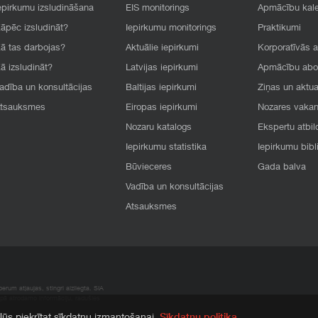
epirkumu izsludināšana
EIS monitorings
Apmācību kal
āpēc izsludināt?
Iepirkumu monitorings
Praktikumi
ā tas darbojas?
Aktuālie iepirkumi
Korporatīvās 
ā izsludināt?
Latvijas iepirkumi
Apmācību ab
adība un konsultācijas
Baltijas iepirkumi
Ziņas un aktua
tsauksmes
Eiropas iepirkumi
Nozares vaka
Nozaru katalogs
Ekspertu atbil
Iepirkumu statistika
Iepirkumu bibl
Būvieceres
Gada balva
Vadība un konsultācijas
Atsauksmes
rum atļaujas, stingri aizliegta. SIA
apā atrodamo informāciju, radušies