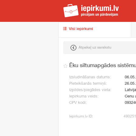
iep
Visi iepirkumi
Atpakaļ uz sarakstu
Ēku siltumapgādes sistēmu
Izsludināšanas datums:
06.05
Pieteikšanās termiņš:
26.05
Izpildes/piegādes vieta:
Latvij
Iepirkuma veids:
Cenu 
CPV kodi:
09324
Iepirkumi.lv ID:
49025