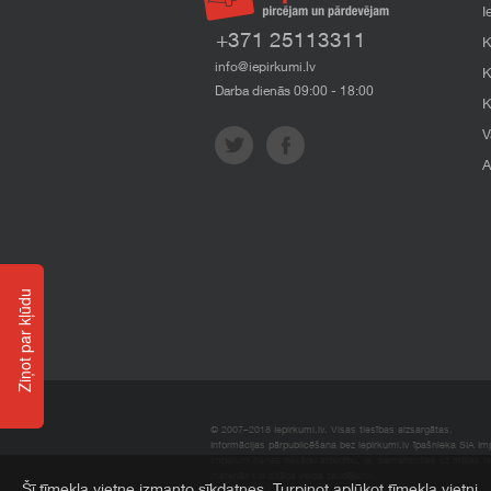
I
+371 25113311
K
info@iepirkumi.lv
K
Darba dienās 09:00 - 18:00
K
V
A
Ziņot par kļūdu
© 2007–2018 Iepirkumi.lv. Visas tiesības aizsargātas.
Informācijas pārpublicēšana bez iepirkumi.lv īpašnieka SIA Impe
Imperum nenes nekādu atbildību, ja, pamatojoties uz mājas l
materiāli vai citāda veida zaudējumi.