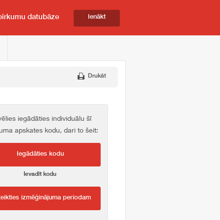
pirkumu datubāze
Ienākt
Drukāt
vēlies iegādāties individuālu šī
kuma apskates kodu, dari to šeit:
Iegādāties kodu
Ievadīt kodu
teikties izmēģinājuma periodam