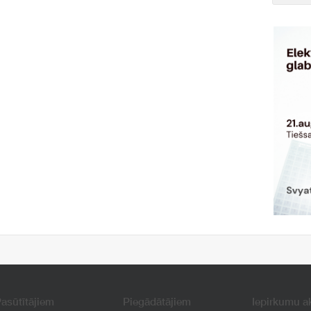
asūtītājiem
Piegādātājiem
Iepirkumu a