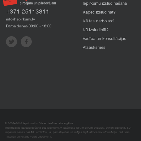
Iepirkumu izsludināšana
+371 25113311
Kāpēc izsludināt?
info@iepirkumi.lv
Kā tas darbojas?
Darba dienās 09:00 - 18:00
Kā izsludināt?
Vadība un konsultācijas
Atsauksmes
© 2007–2018 Iepirkumi.lv. Visas tiesības aizsargātas.
Informācijas pārpublicēšana bez iepirkumi.lv īpašnieka SIA Imperum atļaujas, stingri aizliegta. SIA
Imperum nenes nekādu atbildību, ja, pamatojoties uz mājas lapā atrodamo informāciju, radušies
materiāli vai citāda veida zaudējumi.