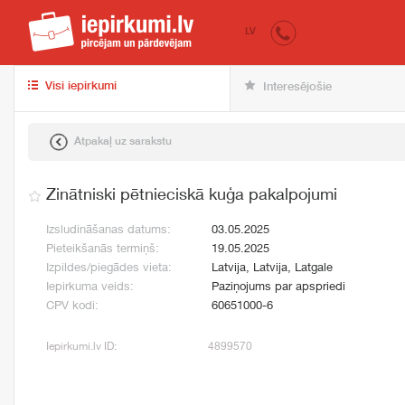
iepirkumi.lv
pir
LV
Visi iepirkumi
Interesējošie
Atpakaļ uz sarakstu
Zinātniski pētnieciskā kuģa pakalpojumi
Izsludināšanas datums:
03.05.2025
Pieteikšanās termiņš:
19.05.2025
Izpildes/piegādes vieta:
Latvija, Latvija, Latgale
Iepirkuma veids:
Paziņojums par apspriedi
CPV kodi:
60651000-6
Iepirkumi.lv ID:
4899570