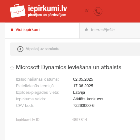
iepirkumi.lv
pir
LV
Visi iepirkumi
Interesējošie
Atpakaļ uz sarakstu
Microsoft Dynamics ieviešana un atbalsts
Izsludināšanas datums:
02.05.2025
Pieteikšanās termiņš:
17.06.2025
Izpildes/piegādes vieta:
Latvija
Iepirkuma veids:
Atklāts konkurss
CPV kodi:
72263000-6
Iepirkumi.lv ID:
4897814