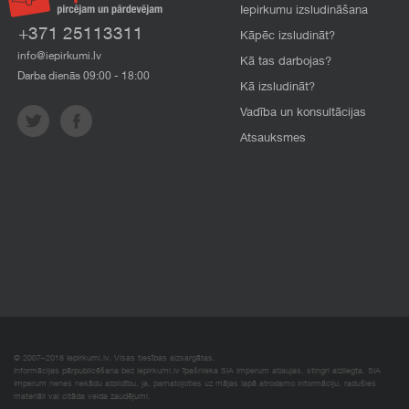
Iepirkumu izsludināšana
+371 25113311
Kāpēc izsludināt?
info@iepirkumi.lv
Kā tas darbojas?
Darba dienās 09:00 - 18:00
Kā izsludināt?
Vadība un konsultācijas
Atsauksmes
© 2007–2018 Iepirkumi.lv. Visas tiesības aizsargātas.
Informācijas pārpublicēšana bez iepirkumi.lv īpašnieka SIA Imperum atļaujas, stingri aizliegta. SIA
Imperum nenes nekādu atbildību, ja, pamatojoties uz mājas lapā atrodamo informāciju, radušies
materiāli vai citāda veida zaudējumi.