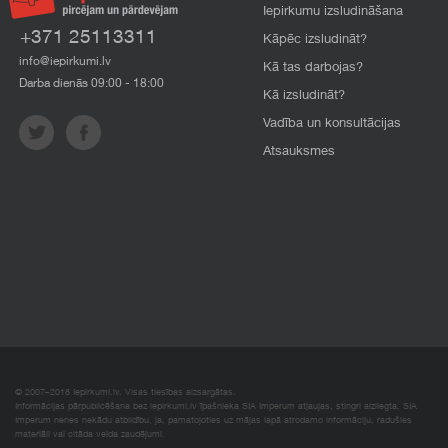
Iepirkumu izsludināšana
+371 25113311
Kāpēc izsludināt?
info@iepirkumi.lv
Kā tas darbojas?
Darba dienās 09:00 - 18:00
Kā izsludināt?
Vadība un konsultācijas
Atsauksmes
© 2007–2018 Iepirkumi.lv. Visas tiesības aizsargātas.
Informācijas pārpublicēšana bez iepirkumi.lv īpašnieka SIA Imperum atļaujas, stingri aizliegta. SIA
Imperum nenes nekādu atbildību, ja, pamatojoties uz mājas lapā atrodamo informāciju, radušies
materiāli vai citāda veida zaudējumi.