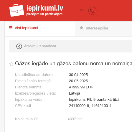
iepirkumi.lv
pir
LV
Visi iepirkumi
Interesējošie
Atpakaļ uz sarakstu
Gāzes iegāde un gāzes balonu noma un nomaiņ
Izsludināšanas datums:
30.04.2025
Pieteikšanās termiņš:
20.05.2025
Plānotā summa:
41999.99 EUR
Izpildes/piegādes vieta:
Latvija
Iepirkuma veids:
Iepirkums PIL 9.panta kārtībā
CPV kodi:
24110000-8, 44612100-4
Iepirkumi.lv ID:
4897111