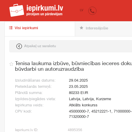
iepirkumi.lv
pir
LV
Visi iepirkumi
Interesējošie
Atpakaļ uz sarakstu
Tenisa laukuma izbūve, būvniecības ieceres doku
būvdarbi un autoruzraudzība
Izsludināšanas datums:
29.04.2025
Pieteikšanās termiņš:
23.05.2025
Plānotā summa:
80233 EUR
Izpildes/piegādes vieta:
Latvija, Latvija, Kurzeme
Iepirkuma veids:
Atklāts konkurss
CPV kodi:
45000000-7, 45212221-1, 71000000-
71320000-7
Iepirkumi.lv ID:
4895356