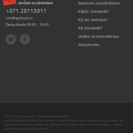
Iepirkumu izsludināšana
+371 25113311
Kāpēc izsludināt?
info@iepirkumi.lv
Kā tas darbojas?
Darba dienās 09:00 - 18:00
Kā izsludināt?
Vadība un konsultācijas
Atsauksmes
© 2007–2018 Iepirkumi.lv. Visas tiesības aizsargātas.
Informācijas pārpublicēšana bez iepirkumi.lv īpašnieka SIA Imperum atļaujas, stingri aizliegta. SIA
Imperum nenes nekādu atbildību, ja, pamatojoties uz mājas lapā atrodamo informāciju, radušies
materiāli vai citāda veida zaudējumi.