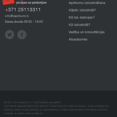
Iepirkumu izsludināšana
+371 25113311
Kāpēc izsludināt?
info@iepirkumi.lv
Kā tas darbojas?
Darba dienās 09:00 - 18:00
Kā izsludināt?
Vadība un konsultācijas
Atsauksmes
© 2007–2018 Iepirkumi.lv. Visas tiesības aizsargātas.
Informācijas pārpublicēšana bez iepirkumi.lv īpašnieka SIA Imperum atļaujas, stingri aizliegta. SIA
Imperum nenes nekādu atbildību, ja, pamatojoties uz mājas lapā atrodamo informāciju, radušies
materiāli vai citāda veida zaudējumi.