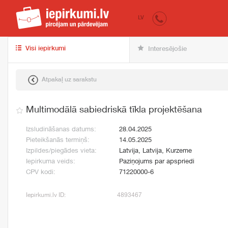
iepirkumi.lv
pir
LV
Visi iepirkumi
Interesējošie
Atpakaļ uz sarakstu
Multimodālā sabiedriskā tīkla projektēšana
Izsludināšanas datums:
28.04.2025
Pieteikšanās termiņš:
14.05.2025
Izpildes/piegādes vieta:
Latvija, Latvija, Kurzeme
Iepirkuma veids:
Paziņojums par apspriedi
CPV kodi:
71220000-6
Iepirkumi.lv ID:
4893467