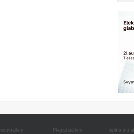
asūtītājiem
Piegādātājiem
Iepirkumu a