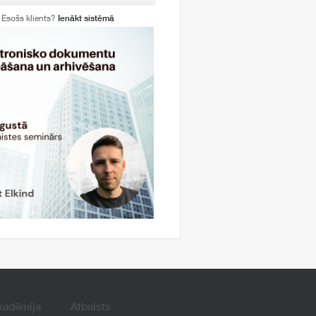
Esošs klients?
Ienākt sistēmā
kadēmija
Atbalsts