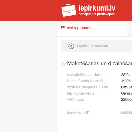
iep
Visi iepirkumi
Atpakaļ uz sarakstu
Maketēšanas un dizainēša
Izsludināšanas datums:
28.04
Pieteikšanās termiņš:
19.05
Izpildes/piegādes vieta:
Latvij
Iepirkuma veids:
Cenu 
CPV kodi:
22000
Iepirkumi.lv ID:
48934