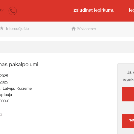
irkumi.lv
pircējam un pārdevējam
Izsludināt iepirkumu
Ie
LV
Interesējošie
Būvieceres
nas pakalpojumi
Ja 
.2025
iepir
.2025
a, Latvija, Kurzeme
aptauja
000-0
42
Pie