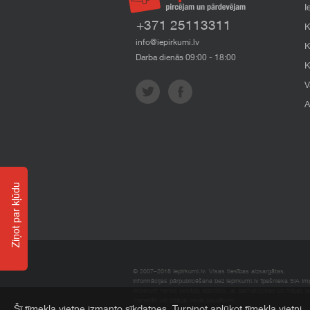
I
+371 25113311
K
info@iepirkumi.lv
K
Darba dienās 09:00 - 18:00
K
V
A
Ziņot par kļūdu
© 2007–2018 Iepirkumi.lv. Visas tiesības aizsargātas.
Informācijas pārpublicēšana bez iepirkumi.lv īpašnieka SIA Impe
Imperum nenes nekādu atbildību, ja, pamatojoties uz mājas l
materiāli vai citāda veida zaudējumi.