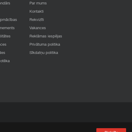
endārs
Par mums
Kontakti
apmācības
Rekvizīti
onements
Vakances
litātes
Reklāmas iespējas
nces
Privātuma politika
des
Sīkdatņu politika
iotēka