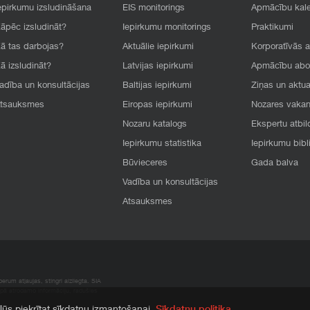
epirkumu izsludināšana
EIS monitorings
Apmācību kal
āpēc izsludināt?
Iepirkumu monitorings
Praktikumi
ā tas darbojas?
Aktuālie iepirkumi
Korporatīvās 
ā izsludināt?
Latvijas iepirkumi
Apmācību ab
adība un konsultācijas
Baltijas iepirkumi
Ziņas un aktua
tsauksmes
Eiropas iepirkumi
Nozares vaka
Nozaru katalogs
Ekspertu atbil
Iepirkumu statistika
Iepirkumu bibl
Būvieceres
Gada balva
Vadība un konsultācijas
Atsauksmes
rum atļaujas, stingri aizliegta. SIA
apā atrodamo informāciju, radušies