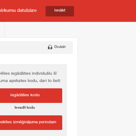
pirkumu datubāze
Ienākt
Drukāt
vēlies iegādāties individuālu šī
kuma apskates kodu, dari to šeit:
Iegādāties kodu
Ievadīt kodu
teikties izmēģinājuma periodam