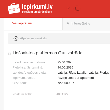
iepirkumi.lv
pir
LV
Visi iepirkumi
Interesējošie
Atpakaļ uz sarakstu
Tiešsaistes platformas rīku izstrāde
Izsludināšanas datums:
25.04.2025
Pieteikšanās termiņš:
14.05.2025
Izpildes/piegādes vieta:
Latvija, Rīga, Latvija, Latvija, Pierīga
Iepirkuma veids:
Paziņojums par apspriedi
CPV kodi:
72200000-7
Iepirkumi.lv ID:
4891127