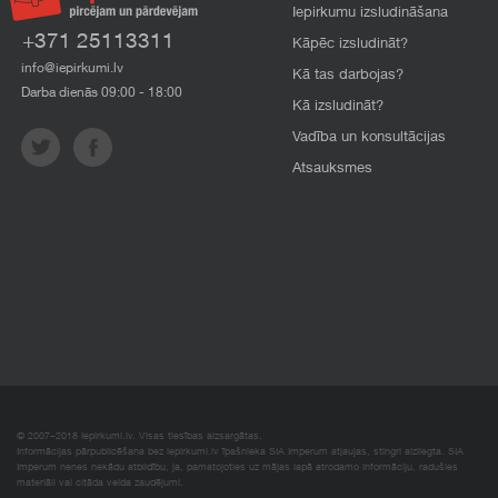
Iepirkumu izsludināšana
+371 25113311
Kāpēc izsludināt?
info@iepirkumi.lv
Kā tas darbojas?
Darba dienās 09:00 - 18:00
Kā izsludināt?
Vadība un konsultācijas
Atsauksmes
© 2007–2018 Iepirkumi.lv. Visas tiesības aizsargātas.
Informācijas pārpublicēšana bez iepirkumi.lv īpašnieka SIA Imperum atļaujas, stingri aizliegta. SIA
Imperum nenes nekādu atbildību, ja, pamatojoties uz mājas lapā atrodamo informāciju, radušies
materiāli vai citāda veida zaudējumi.