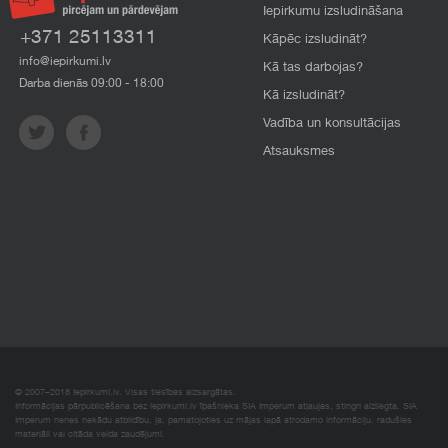
Iepirkumu izsludināšana
+371 25113311
Kāpēc izsludināt?
info@iepirkumi.lv
Kā tas darbojas?
Darba dienās 09:00 - 18:00
Kā izsludināt?
Vadība un konsultācijas
Atsauksmes
© 2007–2018 Iepirkumi.lv. Visas tiesības aizsargātas.
Informācijas pārpublicēšana bez iepirkumi.lv īpašnieka SIA Imperum atļaujas, stingri aizliegta. SIA
Imperum nenes nekādu atbildību, ja, pamatojoties uz mājas lapā atrodamo informāciju, radušies
materiāli vai citāda veida zaudējumi.