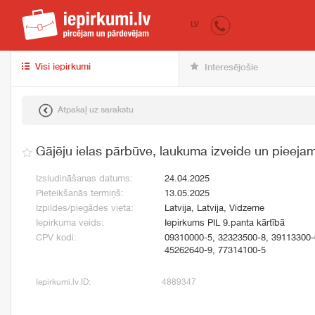
iepirkumi.lv
pir
LV
Visi iepirkumi
Interesējošie
Atpakaļ uz sarakstu
Gājēju ielas pārbūve, laukuma izveide un pieeja
Izsludināšanas datums:
24.04.2025
Pieteikšanās termiņš:
13.05.2025
Izpildes/piegādes vieta:
Latvija, Latvija, Vidzeme
Iepirkuma veids:
Iepirkums PIL 9.panta kārtībā
CPV kodi:
09310000-5, 32323500-8, 39113300-
45262640-9, 77314100-5
Iepirkumi.lv ID:
4889347