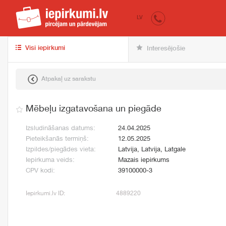
iepirkumi.lv
pir
LV
Visi iepirkumi
Interesējošie
Atpakaļ uz sarakstu
Mēbeļu izgatavošana un piegāde
Izsludināšanas datums:
24.04.2025
Pieteikšanās termiņš:
12.05.2025
Izpildes/piegādes vieta:
Latvija, Latvija, Latgale
Iepirkuma veids:
Mazais iepirkums
CPV kodi:
39100000-3
Iepirkumi.lv ID:
4889220