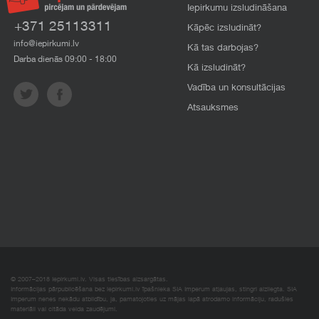
Iepirkumu izsludināšana
+371 25113311
Kāpēc izsludināt?
info@iepirkumi.lv
Kā tas darbojas?
Darba dienās 09:00 - 18:00
Kā izsludināt?
Vadība un konsultācijas
Atsauksmes
© 2007–2018 Iepirkumi.lv. Visas tiesības aizsargātas.
Informācijas pārpublicēšana bez iepirkumi.lv īpašnieka SIA Imperum atļaujas, stingri aizliegta. SIA
Imperum nenes nekādu atbildību, ja, pamatojoties uz mājas lapā atrodamo informāciju, radušies
materiāli vai citāda veida zaudējumi.