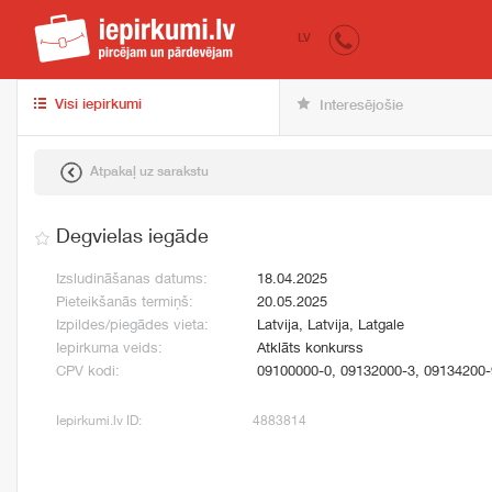
iepirkumi.lv
pir
LV
Visi iepirkumi
Interesējošie
Atpakaļ uz sarakstu
Degvielas iegāde
Izsludināšanas datums:
18.04.2025
Pieteikšanās termiņš:
20.05.2025
Izpildes/piegādes vieta:
Latvija, Latvija, Latgale
Iepirkuma veids:
Atklāts konkurss
CPV kodi:
09100000-0, 09132000-3, 09134200-
Iepirkumi.lv ID:
4883814