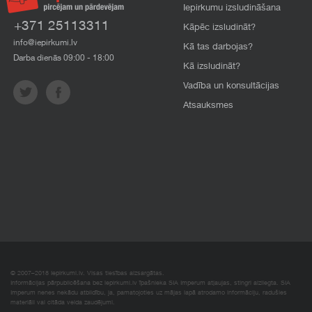
Iepirkumu izsludināšana
+371 25113311
Kāpēc izsludināt?
info@iepirkumi.lv
Kā tas darbojas?
Darba dienās 09:00 - 18:00
Kā izsludināt?
Vadība un konsultācijas
Atsauksmes
© 2007–2018 Iepirkumi.lv. Visas tiesības aizsargātas.
Informācijas pārpublicēšana bez iepirkumi.lv īpašnieka SIA Imperum atļaujas, stingri aizliegta. SIA
Imperum nenes nekādu atbildību, ja, pamatojoties uz mājas lapā atrodamo informāciju, radušies
materiāli vai citāda veida zaudējumi.