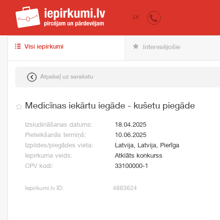
iepirkumi.lv
pir
LV
Visi iepirkumi
Interesējošie
Atpakaļ uz sarakstu
Medicīnas iekārtu iegāde - kušetu piegāde
Izsludināšanas datums:
18.04.2025
Pieteikšanās termiņš:
10.06.2025
Izpildes/piegādes vieta:
Latvija, Latvija, Pierīga
Iepirkuma veids:
Atklāts konkurss
CPV kodi:
33100000-1
Iepirkumi.lv ID:
4883624