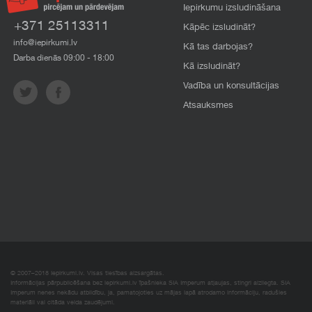
Iepirkumu izsludināšana
+371 25113311
Kāpēc izsludināt?
info@iepirkumi.lv
Kā tas darbojas?
Darba dienās 09:00 - 18:00
Kā izsludināt?
Vadība un konsultācijas
Atsauksmes
© 2007–2018 Iepirkumi.lv. Visas tiesības aizsargātas.
Informācijas pārpublicēšana bez iepirkumi.lv īpašnieka SIA Imperum atļaujas, stingri aizliegta. SIA
Imperum nenes nekādu atbildību, ja, pamatojoties uz mājas lapā atrodamo informāciju, radušies
materiāli vai citāda veida zaudējumi.