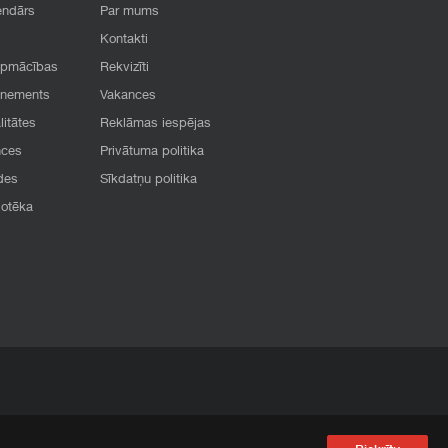
endārs
Par mums
Kontakti
apmācības
Rekvizīti
onements
Vakances
litātes
Reklāmas iespējas
nces
Privātuma politika
des
Sīkdatņu politika
iotēka