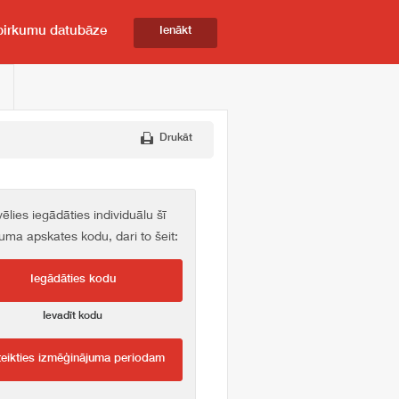
pirkumu datubāze
Ienākt
Drukāt
vēlies iegādāties individuālu šī
kuma apskates kodu, dari to šeit:
Iegādāties kodu
Ievadīt kodu
teikties izmēģinājuma periodam