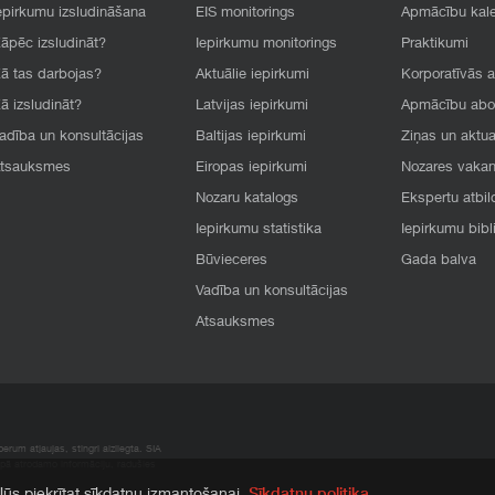
epirkumu izsludināšana
EIS monitorings
Apmācību kal
āpēc izsludināt?
Iepirkumu monitorings
Praktikumi
ā tas darbojas?
Aktuālie iepirkumi
Korporatīvās 
ā izsludināt?
Latvijas iepirkumi
Apmācību ab
adība un konsultācijas
Baltijas iepirkumi
Ziņas un aktua
tsauksmes
Eiropas iepirkumi
Nozares vaka
Nozaru katalogs
Ekspertu atbil
Iepirkumu statistika
Iepirkumu bibl
Būvieceres
Gada balva
Vadība un konsultācijas
Atsauksmes
rum atļaujas, stingri aizliegta. SIA
apā atrodamo informāciju, radušies