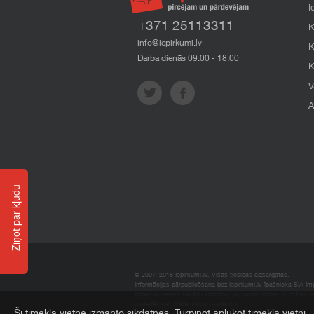
I
+371 25113311
K
info@iepirkumi.lv
K
Darba dienās 09:00 - 18:00
K
V
A
Ziņot par kļūdu
© 2007–2018 Iepirkumi.lv. Visas tiesības aizsargātas.
Informācijas pārpublicēšana bez iepirkumi.lv īpašnieka SIA Impe
Imperum nenes nekādu atbildību, ja, pamatojoties uz mājas l
materiāli vai citāda veida zaudējumi.