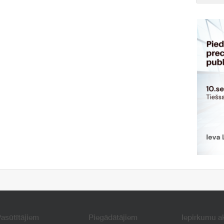
asūtītājiem
Piegādātājiem
Iepirkumu a