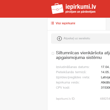
iep
Visi iepirkumi
Atpakaļ uz sarakstu
Siltumnīcas vienkāršota a
apgaismojuma sistēmu
Izsludināšanas datums:
17.04
Pieteikšanās termiņš:
14.05
Izpildes/piegādes vieta:
Latvija
Iepirkuma veids:
Atklāt
CPV kodi:
31530
Iepirkumi.lv ID:
48825