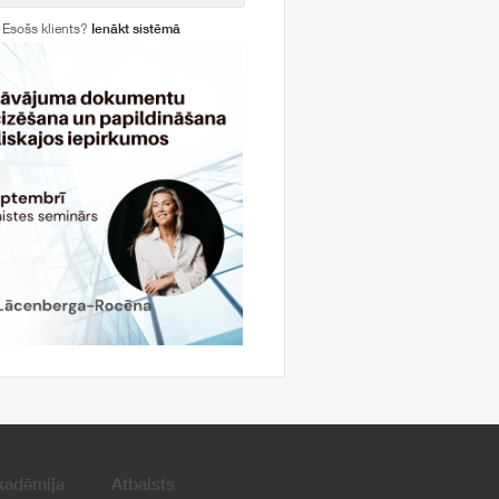
Esošs klients?
Ienākt sistēmā
kadēmija
Atbalsts