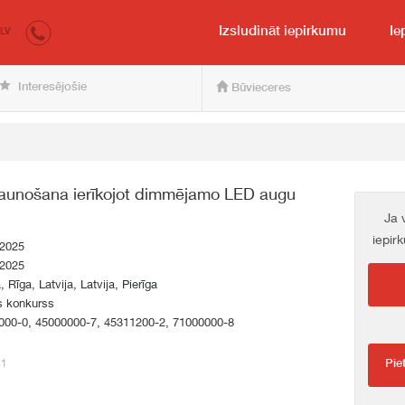
irkumi.lv
pircējam un pārdevējam
Izsludināt iepirkumu
Ie
LV
Interesējošie
Būvieceres
tjaunošana ierīkojot dimmējamo LED augu
Ja 
iepir
.2025
.2025
, Rīga, Latvija, Latvija, Pierīga
s konkurss
000-0, 45000000-7, 45311200-2, 71000000-8
41
Pie