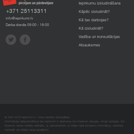
Iepirkumu izsludināšana
+371 25113311
Kāpēc izsludināt?
info@iepirkumi.lv
Kā tas darbojas?
Darba dienās 09:00 - 18:00
Kā izsludināt?
Vadība un konsultācijas
Atsauksmes
© 2007–2018 Iepirkumi.lv. Visas tiesības aizsargātas.
Informācijas pārpublicēšana bez iepirkumi.lv īpašnieka SIA Imperum atļaujas, stingri aizliegta. SIA
Imperum nenes nekādu atbildību, ja, pamatojoties uz mājas lapā atrodamo informāciju, radušies
materiāli vai citāda veida zaudējumi.