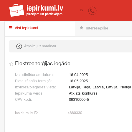
iepirkumi.lv
pir
LV
Visi iepirkumi
Interesējošie
Atpakaļ uz sarakstu
Elektroenerģijas iegāde
Izsludināšanas datums:
16.04.2025
Pieteikšanās termiņš:
16.05.2025
Izpildes/piegādes vieta:
Latvija, Rīga, Latvija, Latvija, Pierīga
Iepirkuma veids:
Atklāts konkurss
CPV kodi:
09310000-5
Iepirkumi.lv ID:
4880330