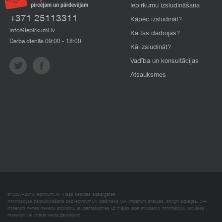
Iepirkumu izsludināšana
+371 25113311
Kāpēc izsludināt?
info@iepirkumi.lv
Kā tas darbojas?
Darba dienās 09:00 - 18:00
Kā izsludināt?
Vadība un konsultācijas
Atsauksmes
© 2007–2018 Iepirkumi.lv. Visas tiesības aizsargātas.
Informācijas pārpublicēšana bez iepirkumi.lv īpašnieka SIA Imperum atļaujas, stingri aizliegta. SIA
Imperum nenes nekādu atbildību, ja, pamatojoties uz mājas lapā atrodamo informāciju, radušies
materiāli vai citāda veida zaudējumi.