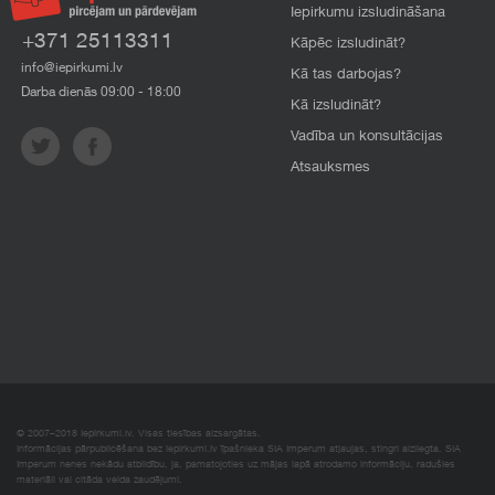
Iepirkumu izsludināšana
+371 25113311
Kāpēc izsludināt?
info@iepirkumi.lv
Kā tas darbojas?
Darba dienās 09:00 - 18:00
Kā izsludināt?
Vadība un konsultācijas
Atsauksmes
© 2007–2018 Iepirkumi.lv. Visas tiesības aizsargātas.
Informācijas pārpublicēšana bez iepirkumi.lv īpašnieka SIA Imperum atļaujas, stingri aizliegta. SIA
Imperum nenes nekādu atbildību, ja, pamatojoties uz mājas lapā atrodamo informāciju, radušies
materiāli vai citāda veida zaudējumi.