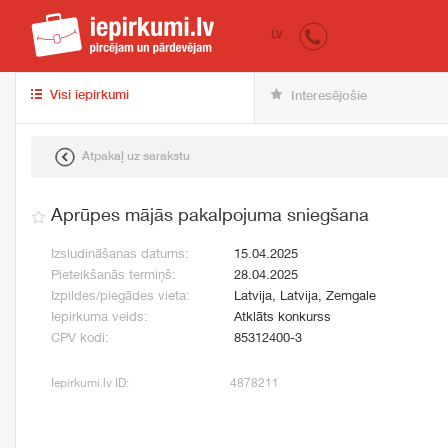
iepirkumi.lv
pir
LV
Visi iepirkumi
Interesējošie
Atpakaļ uz sarakstu
Aprūpes mājās pakalpojuma sniegšana
Izsludināšanas datums:
15.04.2025
Pieteikšanās termiņš:
28.04.2025
Izpildes/piegādes vieta:
Latvija, Latvija, Zemgale
Iepirkuma veids:
Atklāts konkurss
CPV kodi:
85312400-3
Iepirkumi.lv ID:
4878211