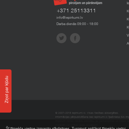
I
+371 25113311
K
info@iepirkumi.lv
K
Darba dienās 09:00 - 18:00
K
V
A
Ziņot par kļūdu
© 2007–2018 Iepirkumi.lv. Visas tiesības aizsargātas.
Informācijas pārpublicēšana bez iepirkumi.lv īpašnieka SIA Impe
Imperum nenes nekādu atbildību, ja, pamatojoties uz mājas l
materiāli vai citāda veida zaudējumi.