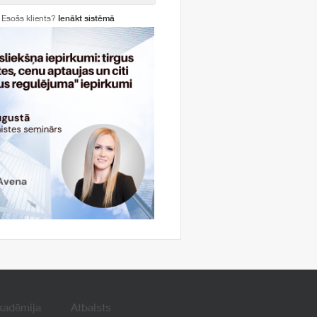
Esošs klients?
Ienākt sistēmā
kadēmija
Atbalsts