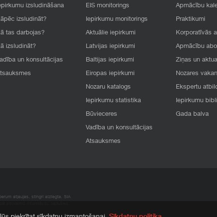
epirkumu izsludināšana
EIS monitorings
Apmācību kal
āpēc izsludināt?
Iepirkumu monitorings
Praktikumi
ā tas darbojas?
Aktuālie iepirkumi
Korporatīvās 
ā izsludināt?
Latvijas iepirkumi
Apmācību ab
adība un konsultācijas
Baltijas iepirkumi
Ziņas un aktua
tsauksmes
Eiropas iepirkumi
Nozares vaka
Nozaru katalogs
Ekspertu atbil
Iepirkumu statistika
Iepirkumu bibl
Būvieceres
Gada balva
Vadība un konsultācijas
Atsauksmes
rum atļaujas, stingri aizliegta. SIA
apā atrodamo informāciju, radušies