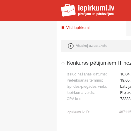
iep
Visi iepirkumi
Atpakaļ uz sarakstu
Konkurss pētījumiem IT no
Izsludināšanas datums:
10.04
Pieteikšanās termiņš:
19.05
Izpildes/piegādes vieta:
Latvij
Iepirkuma veids:
Projek
CPV kodi:
72222
Iepirkumi.lv ID:
48711