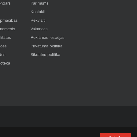
endārs
Par mums
Kontakti
apmācības
Rekvizīti
onements
Vakances
litātes
Reklāmas iespējas
nces
Privātuma politika
des
Sīkdatņu politika
iotēka