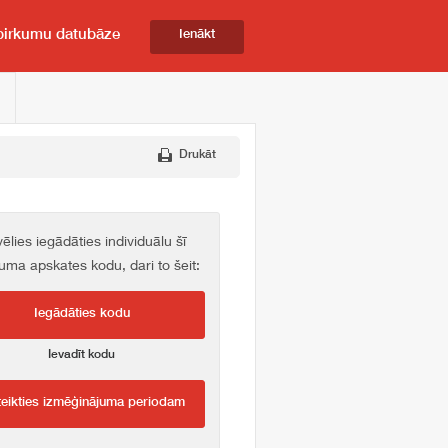
pirkumu datubāze
Ienākt
Drukāt
vēlies iegādāties individuālu šī
kuma apskates kodu, dari to šeit:
Iegādāties kodu
Ievadīt kodu
teikties izmēģinājuma periodam