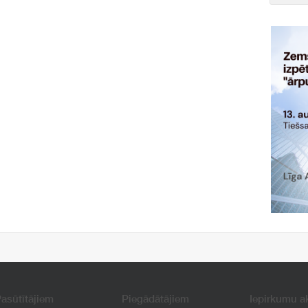
asūtītājiem
Piegādātājiem
Iepirkumu a