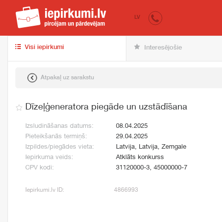
iepirkumi.lv
pir
LV
Visi iepirkumi
Interesējošie
Atpakaļ uz sarakstu
Dīzeļģeneratora piegāde un uzstādīšana
Izsludināšanas datums:
08.04.2025
Pieteikšanās termiņš:
29.04.2025
Izpildes/piegādes vieta:
Latvija, Latvija, Zemgale
Iepirkuma veids:
Atklāts konkurss
CPV kodi:
31120000-3, 45000000-7
Iepirkumi.lv ID:
4866993