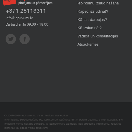
Iepirkumu izsludināšana
+371 25113311
Kāpēc izsludināt?
info@iepirkumi.lv
Kā tas darbojas?
Darba dienās 09:00 - 18:00
Kā izsludināt?
Vadība un konsultācijas
Atsauksmes
© 2007–2018 Iepirkumi.lv. Visas tiesības aizsargātas.
Informācijas pārpublicēšana bez iepirkumi.lv īpašnieka SIA Imperum atļaujas, stingri aizliegta. SIA
Imperum nenes nekādu atbildību, ja, pamatojoties uz mājas lapā atrodamo informāciju, radušies
materiāli vai citāda veida zaudējumi.