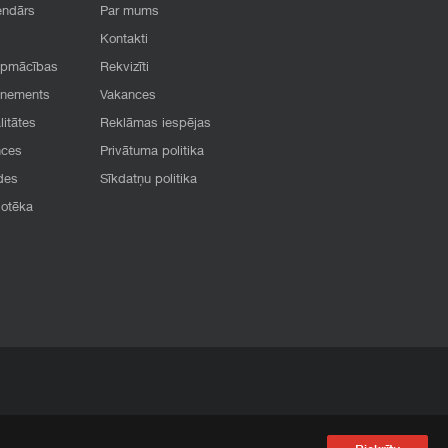
endārs
Par mums
Kontakti
apmācības
Rekvizīti
onements
Vakances
litātes
Reklāmas iespējas
nces
Privātuma politika
des
Sīkdatņu politika
iotēka