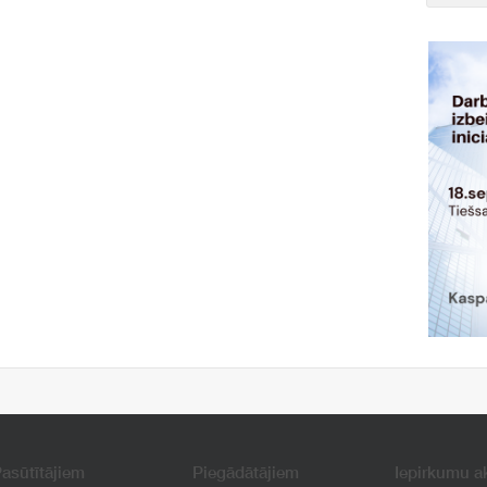
asūtītājiem
Piegādātājiem
Iepirkumu a