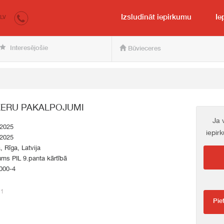
irkumi.lv
pircējam un pārdevējam
Izsludināt iepirkumu
Ie
LV
Interesējošie
Būvieceres
ERU PAKALPOJUMI
Ja 
.2025
iepir
.2025
a, Rīga, Latvija
ums PIL 9.panta kārtībā
000-4
71
Pie