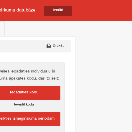
pirkumu datubāze
Ienākt
Drukāt
vēlies iegādāties individuālu šī
kuma apskates kodu, dari to šeit:
Iegādāties kodu
Ievadīt kodu
teikties izmēģinājuma periodam