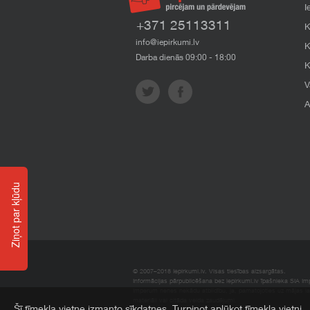
I
+371 25113311
K
info@iepirkumi.lv
K
Darba dienās 09:00 - 18:00
K
V
A
Ziņot par kļūdu
© 2007–2018 Iepirkumi.lv. Visas tiesības aizsargātas.
Informācijas pārpublicēšana bez iepirkumi.lv īpašnieka SIA Impe
Imperum nenes nekādu atbildību, ja, pamatojoties uz mājas l
materiāli vai citāda veida zaudējumi.