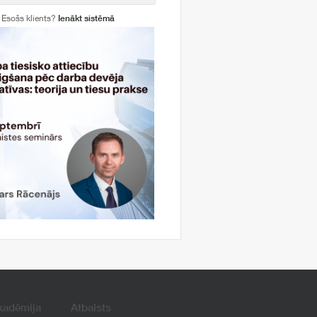
Esošs klients?
Ienākt sistēmā
kadēmija
Atbalsts