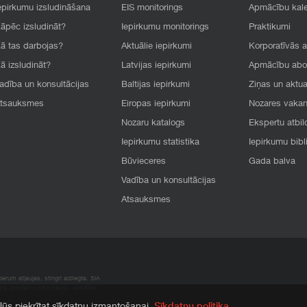
epirkumu izsludināšana
EIS monitorings
Apmācību kal
āpēc izsludināt?
Iepirkumu monitorings
Praktikumi
ā tas darbojas?
Aktuālie iepirkumi
Korporatīvās 
ā izsludināt?
Latvijas iepirkumi
Apmācību ab
adība un konsultācijas
Baltijas iepirkumi
Ziņas un aktua
tsauksmes
Eiropas iepirkumi
Nozares vaka
Nozaru katalogs
Ekspertu atbil
Iepirkumu statistika
Iepirkumu bibl
Būvieceres
Gada balva
Vadība un konsultācijas
Atsauksmes
rum atļaujas, stingri aizliegta. SIA
apā atrodamo informāciju, radušies