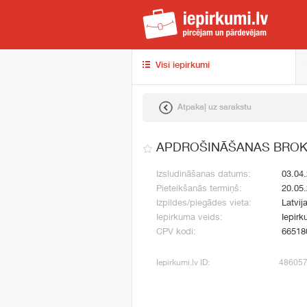
iep
Visi iepirkumi
Atpakaļ uz sarakstu
APDROŠINĀŠANAS BROK
Izsludināšanas datums:
03.04
Pieteikšanās termiņš:
20.05
Izpildes/piegādes vieta:
Latvij
Iepirkuma veids:
Iepirk
CPV kodi:
66518
Iepirkumi.lv ID:
48605