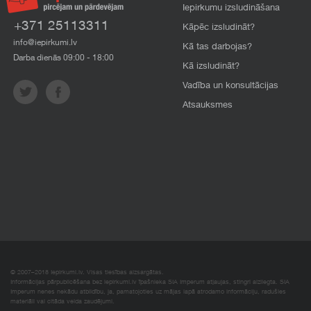
Iepirkumu izsludināšana
+371 25113311
Kāpēc izsludināt?
info@iepirkumi.lv
Kā tas darbojas?
Darba dienās 09:00 - 18:00
Kā izsludināt?
Vadība un konsultācijas
Atsauksmes
© 2007–2018 Iepirkumi.lv. Visas tiesības aizsargātas.
Informācijas pārpublicēšana bez iepirkumi.lv īpašnieka SIA Imperum atļaujas, stingri aizliegta. SIA
Imperum nenes nekādu atbildību, ja, pamatojoties uz mājas lapā atrodamo informāciju, radušies
materiāli vai citāda veida zaudējumi.