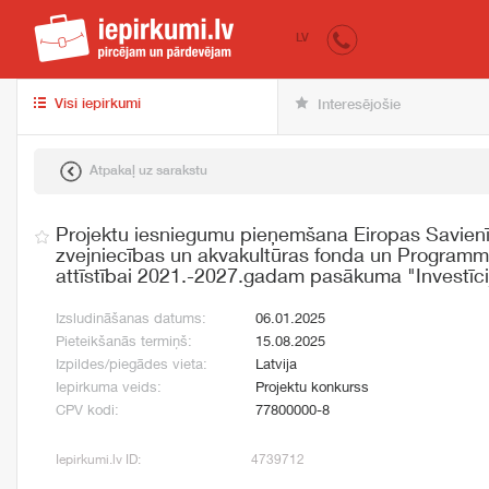
iepirkumi.lv
pir
LV
Visi iepirkumi
Interesējošie
Atpakaļ uz sarakstu
Projektu iesniegumu pieņemšana Eiropas Savienīb
zvejniecības un akvakultūras fonda un Programm
attīstībai 2021.-2027.gadam pasākuma "Investīci
Izsludināšanas datums:
06.01.2025
Pieteikšanās termiņš:
15.08.2025
Izpildes/piegādes vieta:
Latvija
Iepirkuma veids:
Projektu konkurss
CPV kodi:
77800000-8
Iepirkumi.lv ID:
4739712