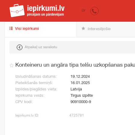
iepirkumi.lv
pir
LV
Visi iepirkumi
Interesējošie
Atpakaļ uz sarakstu
Konteineru un angāra tipa telšu uzkopšanas pak
Izsludināšanas datums:
19.12.2024
Pieteikšanās termiņš:
16.01.2025
Izpildes/piegādes vieta:
Latvija
Iepirkuma veids:
Tirgus izpēte
CPV kodi:
90910000-9
Iepirkumi.lv ID:
4725781