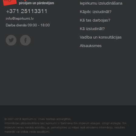
Iepirkumu izsludināšana
+371 25113311
Kāpēc izsludināt?
info@iepirkumi.lv
Kā tas darbojas?
Darba dienās 09:00 - 18:00
Kā izsludināt?
Vadība un konsultācijas
Atsauksmes
© 2007–2018 Iepirkumi.lv. Visas tiesības aizsargātas.
Informācijas pārpublicēšana bez iepirkumi.lv īpašnieka SIA Imperum atļaujas, stingri aizliegta. SIA
Imperum nenes nekādu atbildību, ja, pamatojoties uz mājas lapā atrodamo informāciju, radušies
materiāli vai citāda veida zaudējumi.