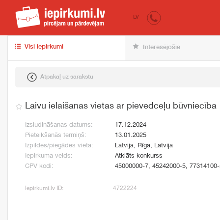
iepirkumi.lv
pir
LV
Visi iepirkumi
Interesējošie
Atpakaļ uz sarakstu
Laivu ielaišanas vietas ar pievedceļu būvniecība
Izsludināšanas datums:
17.12.2024
Pieteikšanās termiņš:
13.01.2025
Izpildes/piegādes vieta:
Latvija, Rīga, Latvija
Iepirkuma veids:
Atklāts konkurss
CPV kodi:
45000000-7, 45242000-5, 77314100-
Iepirkumi.lv ID:
4722224