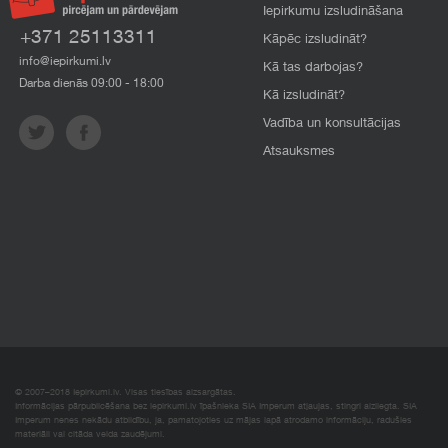
Iepirkumu izsludināšana
+371 25113311
Kāpēc izsludināt?
info@iepirkumi.lv
Kā tas darbojas?
Darba dienās 09:00 - 18:00
Kā izsludināt?
Vadība un konsultācijas
Atsauksmes
© 2007–2018 Iepirkumi.lv. Visas tiesības aizsargātas.
Informācijas pārpublicēšana bez iepirkumi.lv īpašnieka SIA Imperum atļaujas, stingri aizliegta. SIA
Imperum nenes nekādu atbildību, ja, pamatojoties uz mājas lapā atrodamo informāciju, radušies
materiāli vai citāda veida zaudējumi.