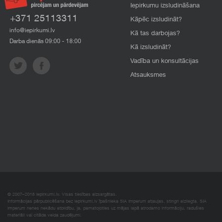
Iepirkumu izsludināšana
+371 25113311
Kāpēc izsludināt?
info@iepirkumi.lv
Kā tas darbojas?
Darba dienās 09:00 - 18:00
Kā izsludināt?
Vadība un konsultācijas
Atsauksmes
© 2007–2018 Iepirkumi.lv. Visas tiesības aizsargātas.
Informācijas pārpublicēšana bez iepirkumi.lv īpašnieka SIA Imperum atļaujas, stingri aizliegta. SIA
Imperum nenes nekādu atbildību, ja, pamatojoties uz mājas lapā atrodamo informāciju, radušies
materiāli vai citāda veida zaudējumi.