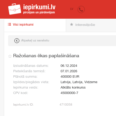
iepirkumi.lv
pir
LV
Visi iepirkumi
Interesējošie
Atpakaļ uz sarakstu
Ražošanas ēkas paplašināšana
Izsludināšanas datums:
06.12.2024
Pieteikšanās termiņš:
07.01.2026
Plānotā summa:
400000 EUR
Izpildes/piegādes vieta:
Latvija, Latvija, Vidzeme
Iepirkuma veids:
Atklāts konkurss
CPV kodi:
45000000-7
Iepirkumi.lv ID:
4710058