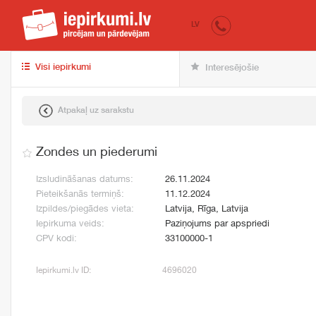
iepirkumi.lv
pir
LV
Visi iepirkumi
Interesējošie
Atpakaļ uz sarakstu
Zondes un piederumi
Izsludināšanas datums:
26.11.2024
Pieteikšanās termiņš:
11.12.2024
Izpildes/piegādes vieta:
Latvija, Rīga, Latvija
Iepirkuma veids:
Paziņojums par apspriedi
CPV kodi:
33100000-1
Iepirkumi.lv ID:
4696020