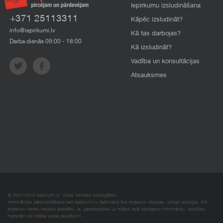
Iepirkumu izsludināšana
+371 25113311
Kāpēc izsludināt?
info@iepirkumi.lv
Kā tas darbojas?
Darba dienās 09:00 - 18:00
Kā izsludināt?
Vadība un konsultācijas
Atsauksmes
© 2007–2018 Iepirkumi.lv. Visas tiesības aizsargātas.
Informācijas pārpublicēšana bez iepirkumi.lv īpašnieka SIA Imperum atļaujas, stingri aizliegta. SIA
Imperum nenes nekādu atbildību, ja, pamatojoties uz mājas lapā atrodamo informāciju, radušies
materiāli vai citāda veida zaudējumi.