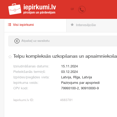
iepirkumi.lv
pir
LV
Visi iepirkumi
Interesējošie
Atpakaļ uz sarakstu
Telpu kompleksās uzkopšanas un apsaimniekoša
Izsludināšanas datums:
15.11.2024
Pieteikšanās termiņš:
03.12.2024
Izpildes/piegādes vieta:
Latvija, Rīga, Latvija
Iepirkuma veids:
Paziņojums par apspriedi
CPV kodi:
79993100-2, 90910000-9
Iepirkumi.lv ID:
4683781