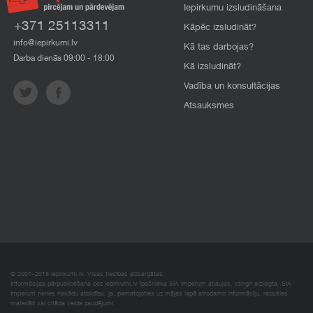
Iepirkumu izsludināšana
+371 25113311
Kāpēc izsludināt?
info@iepirkumi.lv
Kā tas darbojas?
Darba dienās 09:00 - 18:00
Kā izsludināt?
Vadība un konsultācijas
Atsauksmes
© 2007–2018 Iepirkumi.lv. Visas tiesības aizsargātas.
Informācijas pārpublicēšana bez iepirkumi.lv īpašnieka SIA Imperum atļaujas, stingri aizliegta. SIA
Imperum nenes nekādu atbildību, ja, pamatojoties uz mājas lapā atrodamo informāciju, radušies
materiāli vai citāda veida zaudējumi.