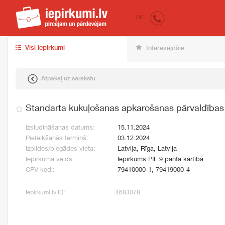
iepirkumi.lv
pir
LV
Visi iepirkumi
Interesējošie
Atpakaļ uz sarakstu
Standarta kukuļošanas apkarošanas pārvaldības 
Izsludināšanas datums:
15.11.2024
Pieteikšanās termiņš:
03.12.2024
Izpildes/piegādes vieta:
Latvija, Rīga, Latvija
Iepirkuma veids:
Iepirkums PIL 9.panta kārtībā
CPV kodi:
79410000-1, 79419000-4
Iepirkumi.lv ID:
4683078