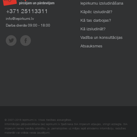
Iepirkumu izsludināšana
+371 25113311
Kāpēc izsludināt?
info@iepirkumi.lv
Kā tas darbojas?
Darba dienās 09:00 - 18:00
Kā izsludināt?
Vadība un konsultācijas
Atsauksmes
© 2007–2018 Iepirkumi.lv. Visas tiesības aizsargātas.
Informācijas pārpublicēšana bez iepirkumi.lv īpašnieka SIA Imperum atļaujas, stingri aizliegta. SIA
Imperum nenes nekādu atbildību, ja, pamatojoties uz mājas lapā atrodamo informāciju, radušies
materiāli vai citāda veida zaudējumi.