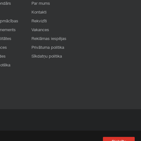
endārs
Par mums
Kontakti
apmācības
Rekvizīti
onements
Vakances
litātes
Reklāmas iespējas
nces
Privātuma politika
des
Sīkdatņu politika
iotēka