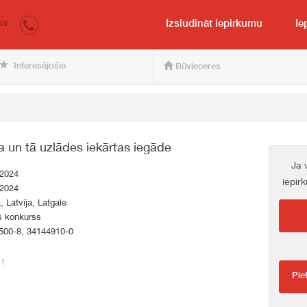
irkumi.lv
pircējam un pārdevējam
Izsludināt iepirkumu
Ie
LV
Interesējošie
Būvieceres
a un tā uzlādes iekārtas iegāde
Ja 
.2024
iepir
.2024
a, Latvija, Latgale
s konkurss
500-8, 34144910-0
21
Pie