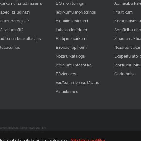
epirkumu izsludināšana
EIS monitorings
Apmācību kal
āpēc izsludināt?
Iepirkumu monitorings
Praktikumi
ā tas darbojas?
Aktuālie iepirkumi
Korporatīvās 
ā izsludināt?
Latvijas iepirkumi
Apmācību ab
adība un konsultācijas
Baltijas iepirkumi
Ziņas un aktua
tsauksmes
Eiropas iepirkumi
Nozares vaka
Nozaru katalogs
Ekspertu atbil
Iepirkumu statistika
Iepirkumu bibl
Būvieceres
Gada balva
Vadība un konsultācijas
Atsauksmes
rum atļaujas, stingri aizliegta. SIA
apā atrodamo informāciju, radušies