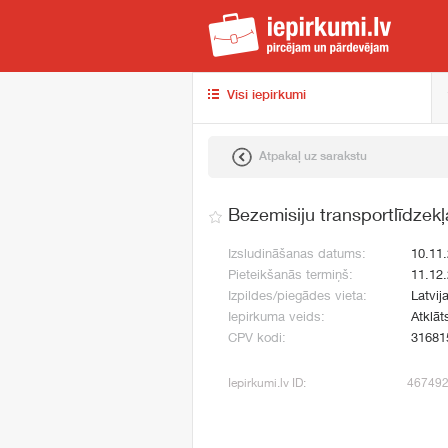
iep
Visi iepirkumi
Atpakaļ uz sarakstu
Bezemisiju transportlīdzekļ
Izsludināšanas datums:
10.11
Pieteikšanās termiņš:
11.12
Izpildes/piegādes vieta:
Latvij
Iepirkuma veids:
Atklāt
CPV kodi:
31681
Iepirkumi.lv ID:
46749