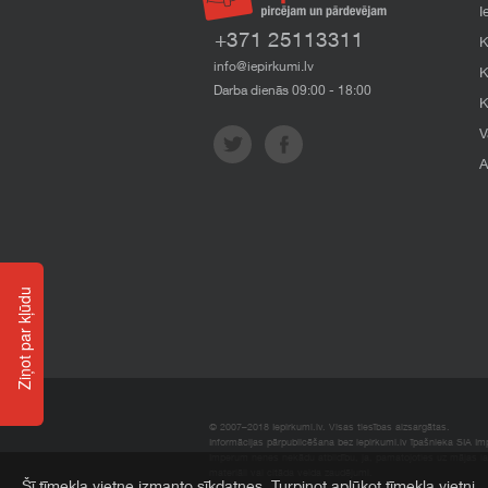
I
+371 25113311
K
info@iepirkumi.lv
K
Darba dienās 09:00 - 18:00
K
V
A
Ziņot par kļūdu
© 2007–2018 Iepirkumi.lv. Visas tiesības aizsargātas.
Informācijas pārpublicēšana bez iepirkumi.lv īpašnieka SIA Impe
Imperum nenes nekādu atbildību, ja, pamatojoties uz mājas l
materiāli vai citāda veida zaudējumi.