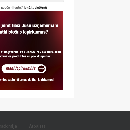
Esošs klients?
Ienākt sistēmā
kadēmija
Atbalsts