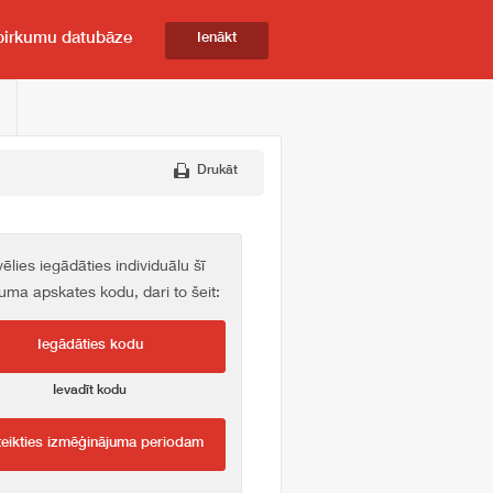
pirkumu datubāze
Ienākt
Drukāt
vēlies iegādāties individuālu šī
kuma apskates kodu, dari to šeit:
Iegādāties kodu
Ievadīt kodu
teikties izmēģinājuma periodam