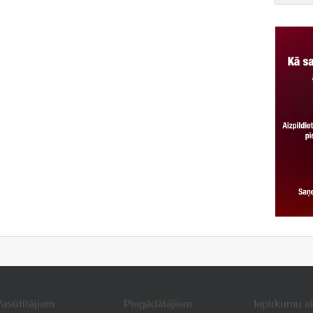
asūtītājiem
Piegādātājiem
Iepirkumu a