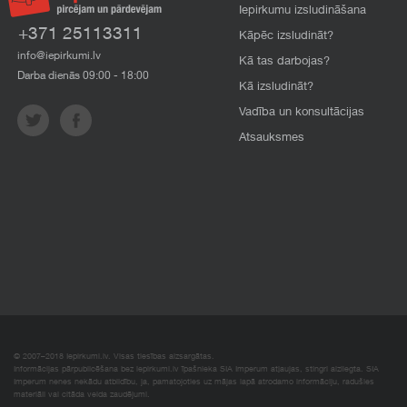
Iepirkumu izsludināšana
+371 25113311
Kāpēc izsludināt?
info@iepirkumi.lv
Kā tas darbojas?
Darba dienās 09:00 - 18:00
Kā izsludināt?
Vadība un konsultācijas
Atsauksmes
© 2007–2018 Iepirkumi.lv. Visas tiesības aizsargātas.
Informācijas pārpublicēšana bez iepirkumi.lv īpašnieka SIA Imperum atļaujas, stingri aizliegta. SIA
Imperum nenes nekādu atbildību, ja, pamatojoties uz mājas lapā atrodamo informāciju, radušies
materiāli vai citāda veida zaudējumi.