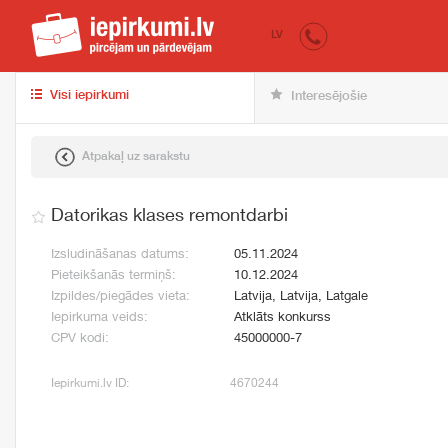
iepirkumi.lv
pir
LV
Visi iepirkumi
Interesējošie
Atpakaļ uz sarakstu
Datorikas klases remontdarbi
Izsludināšanas datums:
05.11.2024
Pieteikšanās termiņš:
10.12.2024
Izpildes/piegādes vieta:
Latvija, Latvija, Latgale
Iepirkuma veids:
Atklāts konkurss
CPV kodi:
45000000-7
Iepirkumi.lv ID:
4670244