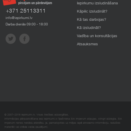
Iepirkumu izsludināšana
+371 25113311
Kāpēc izsludināt?
info@iepirkumi.lv
Kā tas darbojas?
Darba dienās 09:00 - 18:00
Kā izsludināt?
Vadība un konsultācijas
Atsauksmes
© 2007–2018 Iepirkumi.lv. Visas tiesības aizsargātas.
Informācijas pārpublicēšana bez iepirkumi.lv īpašnieka SIA Imperum atļaujas, stingri aizliegta. SIA
Imperum nenes nekādu atbildību, ja, pamatojoties uz mājas lapā atrodamo informāciju, radušies
materiāli vai citāda veida zaudējumi.