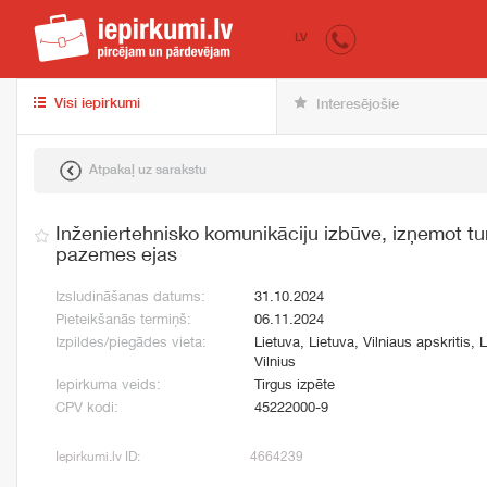
iepirkumi.lv
pir
LV
Visi iepirkumi
Interesējošie
Atpakaļ uz sarakstu
Inženiertehnisko komunikāciju izbūve, izņemot tu
pazemes ejas
Izsludināšanas datums:
31.10.2024
Pieteikšanās termiņš:
06.11.2024
Izpildes/piegādes vieta:
Lietuva, Lietuva, Vilniaus apskritis, L
Vilnius
Iepirkuma veids:
Tirgus izpēte
CPV kodi:
45222000-9
Iepirkumi.lv ID:
4664239