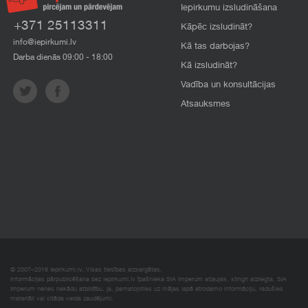
Iepirkumu izsludināšana
+371 25113311
Kāpēc izsludināt?
info@iepirkumi.lv
Kā tas darbojas?
Darba dienās 09:00 - 18:00
Kā izsludināt?
Vadība un konsultācijas
Atsauksmes
© 2007–2018 Iepirkumi.lv. Visas tiesības aizsargātas.
Informācijas pārpublicēšana bez iepirkumi.lv īpašnieka SIA Imperum atļaujas, stingri aizliegta. SIA
Imperum nenes nekādu atbildību, ja, pamatojoties uz mājas lapā atrodamo informāciju, radušies
materiāli vai citāda veida zaudējumi.