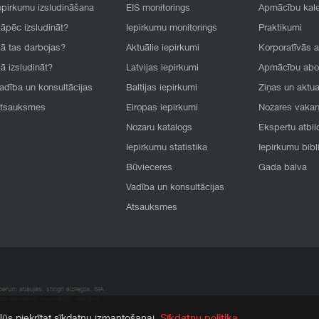
epirkumu izsludināšana
EIS monitorings
Apmācību kal
āpēc izsludināt?
Iepirkumu monitorings
Praktikumi
ā tas darbojas?
Aktuālie iepirkumi
Korporatīvās 
ā izsludināt?
Latvijas iepirkumi
Apmācību ab
adība un konsultācijas
Baltijas iepirkumi
Ziņas un aktua
tsauksmes
Eiropas iepirkumi
Nozares vaka
Nozaru katalogs
Ekspertu atbil
Iepirkumu statistika
Iepirkumu bibl
Būvieceres
Gada balva
Vadība un konsultācijas
Atsauksmes
rum atļaujas, stingri aizliegta. SIA
apā atrodamo informāciju, radušies