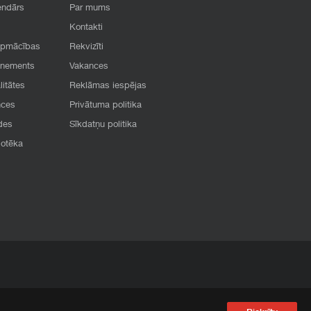
endārs
Par mums
Kontakti
apmācības
Rekvizīti
onements
Vakances
litātes
Reklāmas iespējas
nces
Privātuma politika
des
Sīkdatņu politika
iotēka