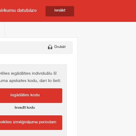
pirkumu datubāze
Ienākt
Drukāt
vēlies iegādāties individuālu šī
kuma apskates kodu, dari to šeit:
Iegādāties kodu
Ievadīt kodu
teikties izmēģinājuma periodam