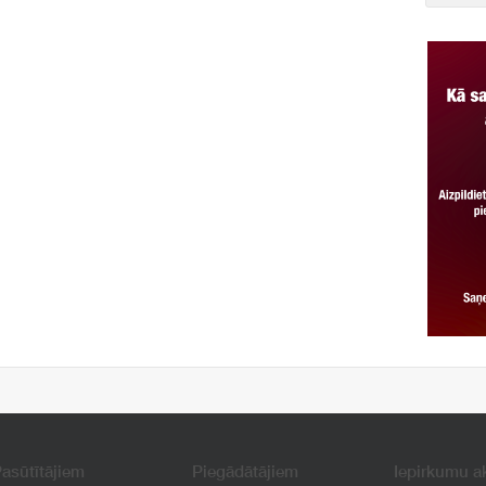
asūtītājiem
Piegādātājiem
Iepirkumu a