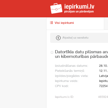
iep
Visi iepirkumi
Atpakaļ uz sarakstu
Datortīkla datu plūsmas an
un kibernoturības pārbaud
Izsludināšanas datums:
28.10
Pieteikšanās termiņš:
12.11
Izpildes/piegādes vieta:
Latvij
Iepirkuma veids:
Iepirk
CPV kodi:
72254
Iepirkumi.lv ID:
46592