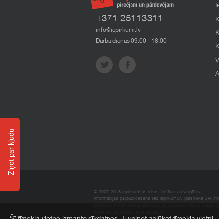
I
+371 25113311
K
info@iepirkumi.lv
K
Darba dienās 09:00 - 18:00
K
V
A
Ziņot par kļūdu
© 2007–2018 Iepirkumi.lv. Visas tiesības aizsargātas.
Informācijas pārpublicēšana bez iepirkumi.lv īpašnieka SIA Impe
Imperum nenes nekādu atbildību, ja, pamatojoties uz mājas l
materiāli vai citāda veida zaudējumi.