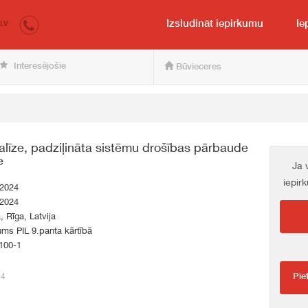
irkumi.lv
pircējam un pārdevējam
Izsludināt iepirkumu
Ie
LV
Interesējošie
Būvieceres
alīze, padziļināta sistēmu drošības pārbaude
e
Ja 
iepir
.2024
.2024
a, Rīga, Latvija
ums PIL 9.panta kārtībā
100-1
44
Pie