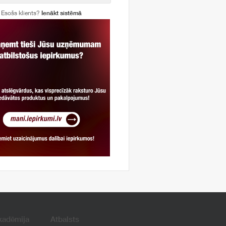
Esošs klients?
Ienākt sistēmā
kadēmija
Atbalsts